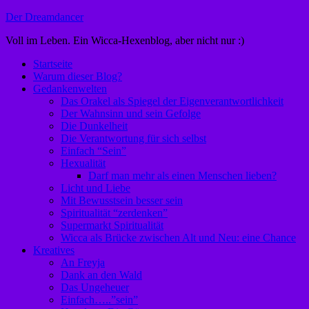
Zum
Der Dreamdancer
Inhalt
Voll im Leben. Ein Wicca-Hexenblog, aber nicht nur :)
springen
Startseite
Warum dieser Blog?
Gedankenwelten
Das Orakel als Spiegel der Eigenverantwortlichkeit
Der Wahnsinn und sein Gefolge
Die Dunkelheit
Die Verantwortung für sich selbst
Einfach “Sein”
Hexualität
Darf man mehr als einen Menschen lieben?
Licht und Liebe
Mit Bewusstsein besser sein
Spiritualität “zerdenken”
Supermarkt Spiritualität
Wicca als Brücke zwischen Alt und Neu: eine Chance
Kreatives
An Freyja
Dank an den Wald
Das Ungeheuer
Einfach…..”sein”