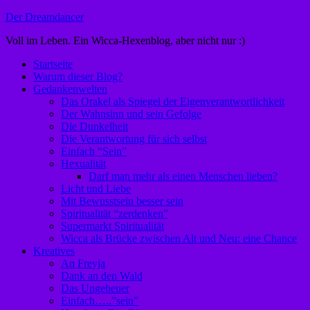
Zum
Der Dreamdancer
Inhalt
Voll im Leben. Ein Wicca-Hexenblog, aber nicht nur :)
springen
Startseite
Warum dieser Blog?
Gedankenwelten
Das Orakel als Spiegel der Eigenverantwortlichkeit
Der Wahnsinn und sein Gefolge
Die Dunkelheit
Die Verantwortung für sich selbst
Einfach “Sein”
Hexualität
Darf man mehr als einen Menschen lieben?
Licht und Liebe
Mit Bewusstsein besser sein
Spiritualität “zerdenken”
Supermarkt Spiritualität
Wicca als Brücke zwischen Alt und Neu: eine Chance
Kreatives
An Freyja
Dank an den Wald
Das Ungeheuer
Einfach…..”sein”