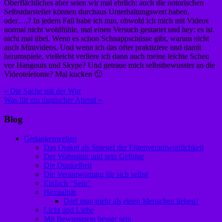
Oberflächliches aber seien wir mal ehrlich: auch die notorischen
Selbstdarsteller können durchaus Unterhaltungswert haben,
oder….? In jedem Fall habe ich nun, obwohl ich mich mit Videos
normal nicht wohlfühle, mal einen Versuch gestartet und hey: es ist
nicht mal übel. Wenn es schon Schnappschüsse gibt, warum nicht
auch Minivideos. Und wenn ich das öfter praktiziere und damit
herumspiele, vielleicht verliere ich dann auch meine leichte Scheu
vor Hangouts und Skype? Und getraue mich selbstbewusster an die
Videotelefonie? Mal kucken 🙂
Beitragsnavigation
« Die Sache mit der Wut
Was für ein magischer Abend »
Blog
Gedankenwelten
Das Orakel als Spiegel der Eigenverantwortlichkeit
Der Wahnsinn und sein Gefolge
Die Dunkelheit
Die Verantwortung für sich selbst
Einfach “Sein”
Hexualität
Darf man mehr als einen Menschen lieben?
Licht und Liebe
Mit Bewusstsein besser sein