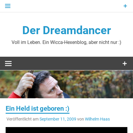
Zum
Inhalt
springen
Der Dreamdancer
Voll im Leben. Ein Wicca-Hexenblog, aber nicht nur :)
Ein Held ist geboren :)
Veröffentlicht am
September 11, 2009
von
Wilhelm Haas