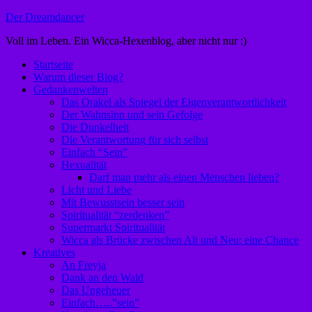
Zum
Der Dreamdancer
Inhalt
Voll im Leben. Ein Wicca-Hexenblog, aber nicht nur :)
springen
Startseite
Warum dieser Blog?
Gedankenwelten
Das Orakel als Spiegel der Eigenverantwortlichkeit
Der Wahnsinn und sein Gefolge
Die Dunkelheit
Die Verantwortung für sich selbst
Einfach “Sein”
Hexualität
Darf man mehr als einen Menschen lieben?
Licht und Liebe
Mit Bewusstsein besser sein
Spiritualität “zerdenken”
Supermarkt Spiritualität
Wicca als Brücke zwischen Alt und Neu: eine Chance
Kreatives
An Freyja
Dank an den Wald
Das Ungeheuer
Einfach…..”sein”