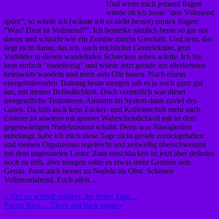
Und wenn mich jemand fragen
würde ob ich heute “den Vollmond
spüre”, so würde ich (wüsste ich es nicht besser) zurück fragen:
“Was? Heut ist Vollmond?”. Ich bemerke nämlich heute so gar nix
davon und schlurfe wie ein Zombie durchs Geschäft. Und nein, das
liegt nicht daran, das ich, nach reichlicher Genrelektüre, jetzt
Vorbilder in diesen wandelnden Schrecken sehen würde. Ich bin
heut einfach “nudelfertig” und würde jetzt gerade am allerliebsten
heimwärts wandeln und mich aufs Ohr hauen. Nach einem
energetisierenden Training heute morgen sah es ja noch ganz gut
aus, mit meiner Befindlichkeit. Doch vermutlich war dieser
morgendliche Testosteron-Ansturm im System dann zuviel des
Guten. Da hilft auch kein Zucker- und Koffeinschub mehr nach.
Ersterer ist sowieso mit grosser Wahrscheinlichkeit mit an dem
gegenwärtigen Nudelzustand schuld. Denn was Süssigkeiten
anbelangt, habe ich mich diese Tage nicht gerade zurückgehalten
und meinen Organismus regelrecht und zeitweilig überschwemmt
mit dem ungesunden Laster. Zum entschlacken ist jetzt aber definitiv
noch zu früh, aber morgen sollte es etwas mehr Gemüse sein.
Genau. Passt auch besser zu Nudeln als Obst. Schönen
Vollmondabend, Euch allen….
Beitragsnavigation
« Viel zu schnell vorüber, die freien Tage…
Puerto Rico… There and back again »