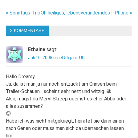
Beitragsnavigation
« Sonntags-Trip
Oh heiliges, lebensveränderndes I-Phone »
3 KOMMENTARE
Ethaine
sagt:
Juli 10, 2008 um 8:56 p.m. Uhr
Hallo Dreamy
Ja, da ist man ja nur noch entzückt am Grinsen beim
Trailer-Schauen….scheint sehr nett und witzig. 😀
Also, magst du Meryl Streep oder ist es eher Abba oder
alles zusammen?
😉
Habe ich was nicht mitgekriegt, heiratet sie dann einen
nach Genen oder muss man sich da überraschen lassen.
hm.