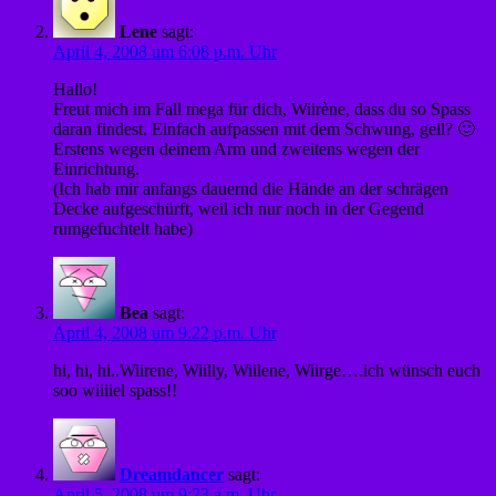
Lene
sagt:
April 4, 2008 um 6:08 p.m. Uhr
Hallo!
Freut mich im Fall mega für dich, Wiirène, dass du so Spass
daran findest. Einfach aufpassen mit dem Schwung, gell? 🙂
Erstens wegen deinem Arm und zweitens wegen der
Einrichtung.
(Ich hab mir anfangs dauernd die Hände an der schrägen
Decke aufgeschürft, weil ich nur noch in der Gegend
rumgefuchtelt habe)
Bea
sagt:
April 4, 2008 um 9:22 p.m. Uhr
hi, hi, hi..Wiirene, Wiilly, Wiilene, Wiirge….ich wünsch euch
soo wiiiiel spass!!
Dreamdancer
sagt:
April 5, 2008 um 9:23 a.m. Uhr