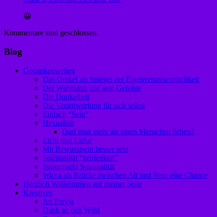
😀
Kommentare sind geschlossen.
Blog
Gedankenwelten
Das Orakel als Spiegel der Eigenverantwortlichkeit
Der Wahnsinn und sein Gefolge
Die Dunkelheit
Die Verantwortung für sich selbst
Einfach “Sein”
Hexualität
Darf man mehr als einen Menschen lieben?
Licht und Liebe
Mit Bewusstsein besser sein
Spiritualität “zerdenken”
Supermarkt Spiritualität
Wicca als Brücke zwischen Alt und Neu: eine Chance
Herzlich Willkommen auf meiner Seite
Kreatives
An Freyja
Dank an den Wald