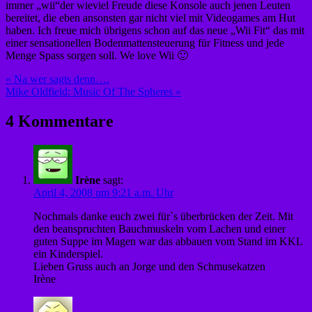
immer „wii“der wieviel Freude diese Konsole auch jenen Leuten
bereitet, die eben ansonsten gar nicht viel mit Videogames am Hut
haben. Ich freue mich übrigens schon auf das neue „Wii Fit“ das mit
einer sensationellen Bodenmattensteuerung für Fitness und jede
Menge Spass sorgen soll. We love Wii 🙂
Beitragsnavigation
« Na wer sagts denn….
Mike Oldfield: Music Of The Spheres »
4 Kommentare
Irène
sagt:
April 4, 2008 um 9:21 a.m. Uhr
Nochmals danke euch zwei für`s überbrücken der Zeit. Mit
den beanspruchten Bauchmuskeln vom Lachen und einer
guten Suppe im Magen war das abbauen vom Stand im KKL
ein Kinderspiel.
Lieben Gruss auch an Jorge und den Schmusekatzen
Irène