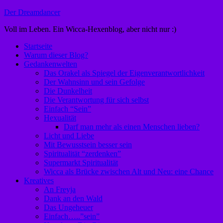
Zum
Der Dreamdancer
Inhalt
Voll im Leben. Ein Wicca-Hexenblog, aber nicht nur :)
springen
Startseite
Warum dieser Blog?
Gedankenwelten
Das Orakel als Spiegel der Eigenverantwortlichkeit
Der Wahnsinn und sein Gefolge
Die Dunkelheit
Die Verantwortung für sich selbst
Einfach “Sein”
Hexualität
Darf man mehr als einen Menschen lieben?
Licht und Liebe
Mit Bewusstsein besser sein
Spiritualität “zerdenken”
Supermarkt Spiritualität
Wicca als Brücke zwischen Alt und Neu: eine Chance
Kreatives
An Freyja
Dank an den Wald
Das Ungeheuer
Einfach…..”sein”