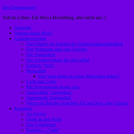
Zum
Der Dreamdancer
Inhalt
Voll im Leben. Ein Wicca-Hexenblog, aber nicht nur :)
springen
Startseite
Warum dieser Blog?
Gedankenwelten
Das Orakel als Spiegel der Eigenverantwortlichkeit
Der Wahnsinn und sein Gefolge
Die Dunkelheit
Die Verantwortung für sich selbst
Einfach “Sein”
Hexualität
Darf man mehr als einen Menschen lieben?
Licht und Liebe
Mit Bewusstsein besser sein
Spiritualität “zerdenken”
Supermarkt Spiritualität
Wicca als Brücke zwischen Alt und Neu: eine Chance
Kreatives
An Freyja
Dank an den Wald
Das Ungeheuer
Einfach…..”sein”