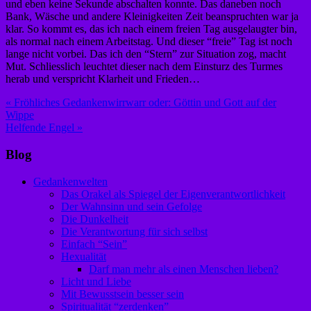
und eben keine Sekunde abschalten konnte. Das daneben noch
Bank, Wäsche und andere Kleinigkeiten Zeit beanspruchten war ja
klar. So kommt es, das ich nach einem freien Tag ausgelaugter bin,
als normal nach einem Arbeitstag. Und dieser “freie” Tag ist noch
lange nicht vorbei. Das ich den “Stern” zur Situation zog, macht
Mut. Schliesslich leuchtet dieser nach dem Einsturz des Turmes
herab und verspricht Klarheit und Frieden…
Beitragsnavigation
« Fröhliches Gedankenwirrwarr oder: Göttin und Gott auf der
Wippe
Helfende Engel »
Blog
Gedankenwelten
Das Orakel als Spiegel der Eigenverantwortlichkeit
Der Wahnsinn und sein Gefolge
Die Dunkelheit
Die Verantwortung für sich selbst
Einfach “Sein”
Hexualität
Darf man mehr als einen Menschen lieben?
Licht und Liebe
Mit Bewusstsein besser sein
Spiritualität “zerdenken”