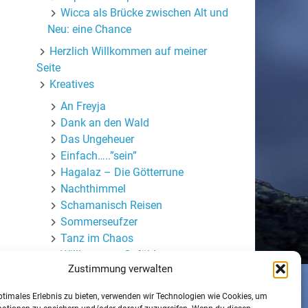
Wicca als Brücke zwischen Alt und
Neu: eine Chance
Herzlich Willkommen auf meiner
Seite
Kreatives
An Freyja
Dank an den Wald
Das Ungeheuer
Einfach…..”sein”
Hagalaz – Die Götterrune
Nachthimmel
Schamanisch Reisen
Sommerseufzer
Tanz im Chaos
Willkommen Gefühle
Zustimmung verwalten
Wortmasken
Mein (halb-)privater Blog
ptimales Erlebnis zu bieten, verwenden wir Technologien wie Cookies, um