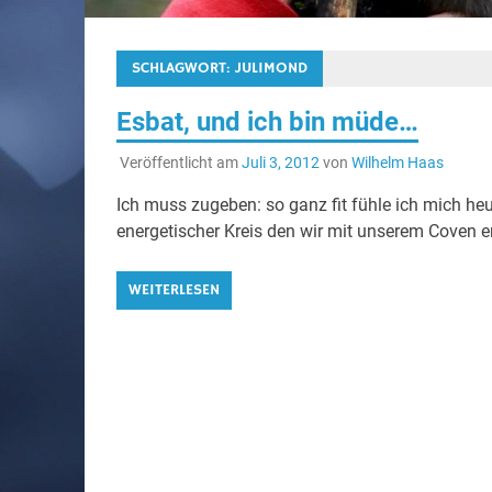
SCHLAGWORT:
JULIMOND
Esbat, und ich bin müde…
Veröffentlicht am
Juli 3, 2012
von
Wilhelm Haas
Ich muss zugeben: so ganz fit fühle ich mich he
energetischer Kreis den wir mit unserem Coven e
WEITERLESEN