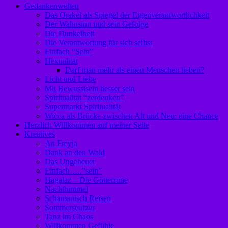
Gedankenwelten
Das Orakel als Spiegel der Eigenverantwortlichkeit
Der Wahnsinn und sein Gefolge
Die Dunkelheit
Die Verantwortung für sich selbst
Einfach “Sein”
Hexualität
Darf man mehr als einen Menschen lieben?
Licht und Liebe
Mit Bewusstsein besser sein
Spiritualität “zerdenken”
Supermarkt Spiritualität
Wicca als Brücke zwischen Alt und Neu: eine Chance
Herzlich Willkommen auf meiner Seite
Kreatives
An Freyja
Dank an den Wald
Das Ungeheuer
Einfach…..”sein”
Hagalaz – Die Götterrune
Nachthimmel
Schamanisch Reisen
Sommerseufzer
Tanz im Chaos
Willkommen Gefühle