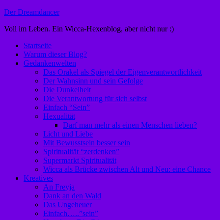
Zum
Der Dreamdancer
Inhalt
Voll im Leben. Ein Wicca-Hexenblog, aber nicht nur :)
springen
Startseite
Warum dieser Blog?
Gedankenwelten
Das Orakel als Spiegel der Eigenverantwortlichkeit
Der Wahnsinn und sein Gefolge
Die Dunkelheit
Die Verantwortung für sich selbst
Einfach “Sein”
Hexualität
Darf man mehr als einen Menschen lieben?
Licht und Liebe
Mit Bewusstsein besser sein
Spiritualität “zerdenken”
Supermarkt Spiritualität
Wicca als Brücke zwischen Alt und Neu: eine Chance
Kreatives
An Freyja
Dank an den Wald
Das Ungeheuer
Einfach…..”sein”