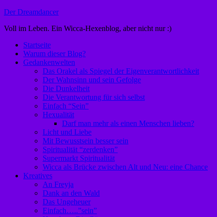
Zum
Der Dreamdancer
Inhalt
Voll im Leben. Ein Wicca-Hexenblog, aber nicht nur :)
springen
Startseite
Warum dieser Blog?
Gedankenwelten
Das Orakel als Spiegel der Eigenverantwortlichkeit
Der Wahnsinn und sein Gefolge
Die Dunkelheit
Die Verantwortung für sich selbst
Einfach “Sein”
Hexualität
Darf man mehr als einen Menschen lieben?
Licht und Liebe
Mit Bewusstsein besser sein
Spiritualität “zerdenken”
Supermarkt Spiritualität
Wicca als Brücke zwischen Alt und Neu: eine Chance
Kreatives
An Freyja
Dank an den Wald
Das Ungeheuer
Einfach…..”sein”