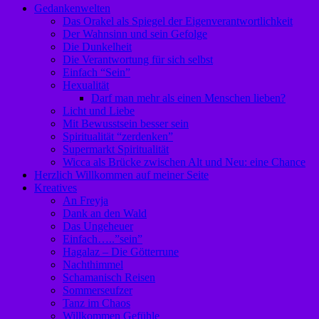
Gedankenwelten
Das Orakel als Spiegel der Eigenverantwortlichkeit
Der Wahnsinn und sein Gefolge
Die Dunkelheit
Die Verantwortung für sich selbst
Einfach “Sein”
Hexualität
Darf man mehr als einen Menschen lieben?
Licht und Liebe
Mit Bewusstsein besser sein
Spiritualität “zerdenken”
Supermarkt Spiritualität
Wicca als Brücke zwischen Alt und Neu: eine Chance
Herzlich Willkommen auf meiner Seite
Kreatives
An Freyja
Dank an den Wald
Das Ungeheuer
Einfach…..”sein”
Hagalaz – Die Götterrune
Nachthimmel
Schamanisch Reisen
Sommerseufzer
Tanz im Chaos
Willkommen Gefühle