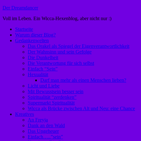
Zum
Der Dreamdancer
Inhalt
Voll im Leben. Ein Wicca-Hexenblog, aber nicht nur :)
springen
Startseite
Warum dieser Blog?
Gedankenwelten
Das Orakel als Spiegel der Eigenverantwortlichkeit
Der Wahnsinn und sein Gefolge
Die Dunkelheit
Die Verantwortung für sich selbst
Einfach “Sein”
Hexualität
Darf man mehr als einen Menschen lieben?
Licht und Liebe
Mit Bewusstsein besser sein
Spiritualität “zerdenken”
Supermarkt Spiritualität
Wicca als Brücke zwischen Alt und Neu: eine Chance
Kreatives
An Freyja
Dank an den Wald
Das Ungeheuer
Einfach…..”sein”