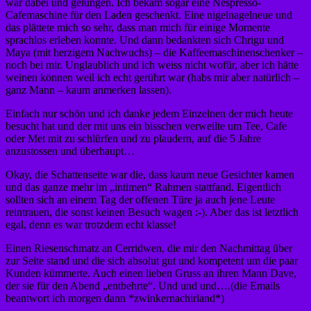
war dabei und gelungen. Ich bekam sogar eine Nespresso-
Cafemaschine für den Laden geschenkt. Eine nigelnagelneue und
das plättete mich so sehr, dass man mich für einige Momente
sprachlos erleben konnte. Und dann bedankten sich Chrigu und
Maya (mit herzigem Nachwuchs) – die Kaffeemaschinenschenker –
noch bei mir. Unglaublich und ich weiss nicht wofür, aber ich hätte
weinen können weil ich echt gerührt war (habs mir aber natürlich –
ganz Mann – kaum anmerken lassen).
Einfach nur schön und ich danke jedem Einzelnen der mich heute
besucht hat und der mit uns ein bisschen verweilte um Tee, Cafe
oder Met mit zu schlürfen und zu plaudern, auf die 5 Jahre
anzustossen und überhaupt…
Okay, die Schattenseite war die, dass kaum neue Gesichter kamen
und das ganze mehr im „intimen“ Rahmen stattfand. Eigentlich
sollten sich an einem Tag der offenen Türe ja auch jene Leute
reintrauen, die sonst keinen Besuch wagen :-). Aber das ist letztlich
egal, denn es war trotzdem echt klasse!
Einen Riesenschmatz an Cerridwen, die mir den Nachmittag über
zur Seite stand und die sich absolut gut und kompetent um die paar
Kunden kümmerte. Auch einen lieben Gruss an ihren Mann Dave,
der sie für den Abend „entbehrte“. Und und und….(die Emails
beantwort ich morgen dann *zwinkernachirland*)