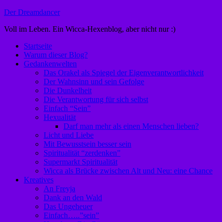
Zum
Der Dreamdancer
Inhalt
Voll im Leben. Ein Wicca-Hexenblog, aber nicht nur :)
springen
Startseite
Warum dieser Blog?
Gedankenwelten
Das Orakel als Spiegel der Eigenverantwortlichkeit
Der Wahnsinn und sein Gefolge
Die Dunkelheit
Die Verantwortung für sich selbst
Einfach “Sein”
Hexualität
Darf man mehr als einen Menschen lieben?
Licht und Liebe
Mit Bewusstsein besser sein
Spiritualität “zerdenken”
Supermarkt Spiritualität
Wicca als Brücke zwischen Alt und Neu: eine Chance
Kreatives
An Freyja
Dank an den Wald
Das Ungeheuer
Einfach…..”sein”