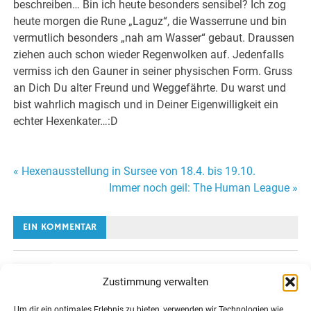
beschreiben… Bin ich heute besonders sensibel? Ich zog
heute morgen die Rune „Laguz“, die Wasserrune und bin
vermutlich besonders „nah am Wasser“ gebaut. Draussen
ziehen auch schon wieder Regenwolken auf. Jedenfalls
vermiss ich den Gauner in seiner physischen Form. Gruss
an Dich Du alter Freund und Weggefährte. Du warst und
bist wahrlich magisch und in Deiner Eigenwilligkeit ein
echter Hexenkater…:D
Beitragsnavigation
« Hexenausstellung in Sursee von 18.4. bis 19.10.
Immer noch geil: The Human League »
EIN KOMMENTAR
Stéphanie
sagt:
Zustimmung verwalten
April 11, 2008 um 8:56 a.m. Uhr
Um dir ein optimales Erlebnis zu bieten, verwenden wir Technologien wie