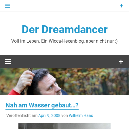
Zum
Inhalt
springen
Der Dreamdancer
Voll im Leben. Ein Wicca-Hexenblog, aber nicht nur :)
Nah am Wasser gebaut…?
Veröffentlicht am
April 9, 2008
von
Wilhelm Haas