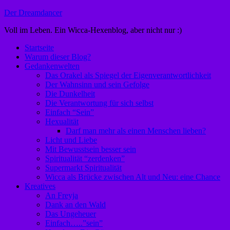
Zum
Der Dreamdancer
Inhalt
Voll im Leben. Ein Wicca-Hexenblog, aber nicht nur :)
springen
Startseite
Warum dieser Blog?
Gedankenwelten
Das Orakel als Spiegel der Eigenverantwortlichkeit
Der Wahnsinn und sein Gefolge
Die Dunkelheit
Die Verantwortung für sich selbst
Einfach “Sein”
Hexualität
Darf man mehr als einen Menschen lieben?
Licht und Liebe
Mit Bewusstsein besser sein
Spiritualität “zerdenken”
Supermarkt Spiritualität
Wicca als Brücke zwischen Alt und Neu: eine Chance
Kreatives
An Freyja
Dank an den Wald
Das Ungeheuer
Einfach…..”sein”