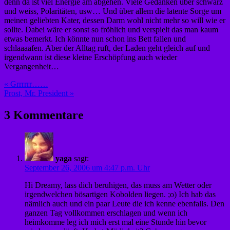
denn da ist viel Energie am abgehen. Viele Gedanken über schwarz
und weiss, Polaritäten, usw… Und über allem die latente Sorge um
meinen geliebten Kater, dessen Darm wohl nicht mehr so will wie er
sollte. Dabei wäre er sonst so fröhlich und verspielt das man kaum
etwas bemerkt. Ich könnte nun schon ins Bett fallen und
schlaaaafen. Aber der Alltag ruft, der Laden geht gleich auf und
irgendwann ist diese kleine Erschöpfung auch wieder
Vergangenheit…
Beitragsnavigation
« Grrrrrr……
Prost, Mr. President »
3 Kommentare
yaga
sagt:
September 26, 2006 um 4:47 p.m. Uhr
Hi Dreamy, lass dich beruhigen, das muss am Wetter oder
irgendwelchen bösartigen Kobolden liegen. ;o) Ich hab das
nämlich auch und ein paar Leute die ich kenne ebenfalls. Den
ganzen Tag vollkommen erschlagen und wenn ich
heimkomme leg ich mich erst mal eine Stunde hin bevor