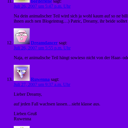
borderlene
sagt:
Juli 26, 2007 um 5:47 p.m. Uhr
Na dein animalischer Teil wird sich ja wohl kaum auf so ne
ihnen auch nen Blogeintrag…) Patric, Dreamy, ihr beide sollt
Dreamdancer
sagt:
Juli 26, 2007 um 5:55 p.m. Uhr
Naja, er animalische Teil hängt sowieso nicht von der Haar- o
Ruwenna
sagt:
Juli 27, 2007 um 9:37 a.m. Uhr
Lieber Dreamy,
auf jeden Fall wachsen lassen…sieht klasse aus.
Lieben Gruß
Ruwenna