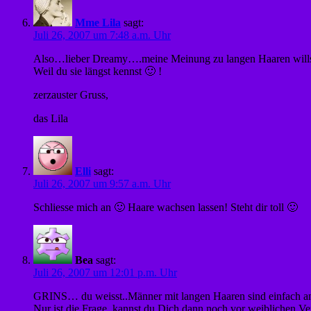
Mme Lila
sagt:
Juli 26, 2007 um 7:48 a.m. Uhr
Also…lieber Dreamy….meine Meinung zu langen Haaren willst
Weil du sie längst kennst 🙂 !
zerzauster Gruss,
das Lila
Elli
sagt:
Juli 26, 2007 um 9:57 a.m. Uhr
Schliesse mich an 🙂 Haare wachsen lassen! Steht dir toll 🙂
Bea
sagt:
Juli 26, 2007 um 12:01 p.m. Uhr
GRINS… du weisst..Männer mit langen Haaren sind einfach an
Nur ist die Frage..kannst du Dich dann noch vor weiblichen Ver