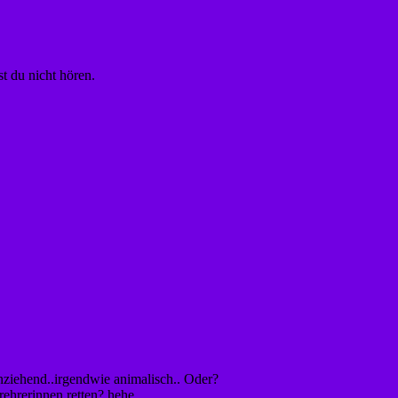
 du nicht hören.
ziehend..irgendwie animalisch.. Oder?
ehrerinnen retten? hehe..