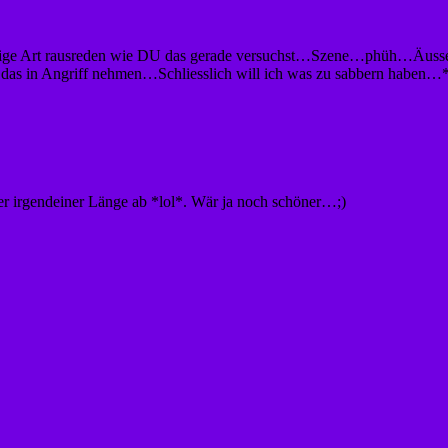
 billige Art rausreden wie DU das gerade versuchst…Szene…phüh…Äuss
et das in Angriff nehmen…Schliesslich will ich was zu sabbern haben…
der irgendeiner Länge ab *lol*. Wär ja noch schöner…;)