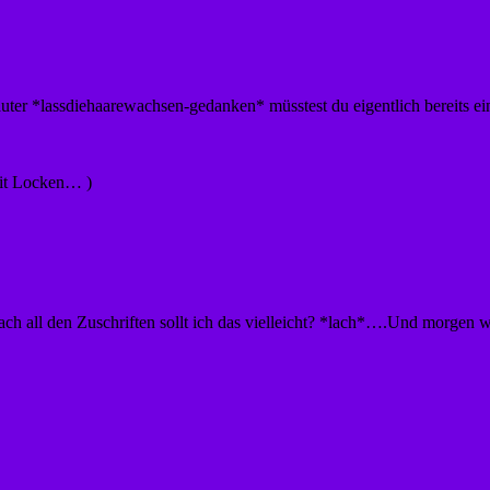
auter *lassdiehaarewachsen-gedanken* müsstest du eigentlich bereits 
 mit Locken… )
 Nach all den Zuschriften sollt ich das vielleicht? *lach*….Und morge