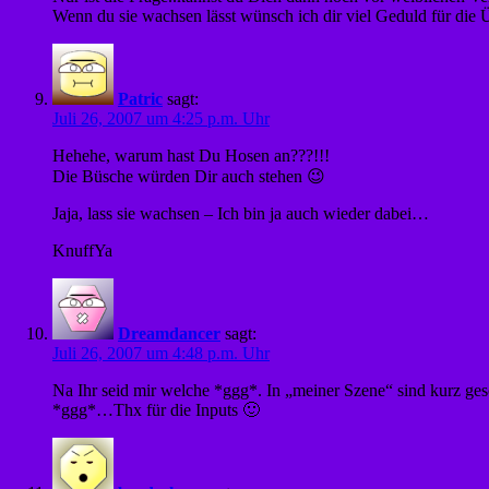
Wenn du sie wachsen lässt wünsch ich dir viel Geduld für die 
Patric
sagt:
Juli 26, 2007 um 4:25 p.m. Uhr
Hehehe, warum hast Du Hosen an???!!!
Die Büsche würden Dir auch stehen 😉
Jaja, lass sie wachsen – Ich bin ja auch wieder dabei…
KnuffYa
Dreamdancer
sagt:
Juli 26, 2007 um 4:48 p.m. Uhr
Na Ihr seid mir welche *ggg*. In „meiner Szene“ sind kurz ges
*ggg*…Thx für die Inputs 🙂