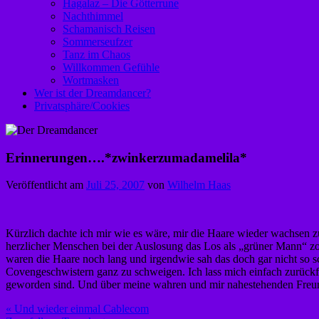
Hagalaz – Die Götterrune
Nachthimmel
Schamanisch Reisen
Sommerseufzer
Tanz im Chaos
Willkommen Gefühle
Wortmasken
Wer ist der Dreamdancer?
Privatsphäre/Cookies
Erinnerungen….*zwinkerzumadamelila*
Veröffentlicht am
Juli 25, 2007
von
Wilhelm Haas
Kürzlich dachte ich mir wie es wäre, mir die Haare wieder wachsen zu 
herzlicher Menschen bei der Auslosung das Los als „grüner Mann“ zo
waren die Haare noch lang und irgendwie sah das doch gar nicht so sc
Covengeschwistern ganz zu schweigen. Ich lass mich einfach zurückf
geworden sind. Und über meine wahren und mir nahestehenden Freund
Beitragsnavigation
« Und wieder einmal Cablecom