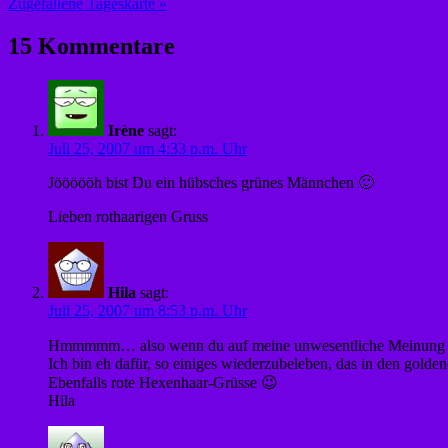
Zugefallene Tageskarte »
15 Kommentare
Irène
sagt:
Juli 25, 2007 um 4:33 p.m. Uhr
Jöööööh bist Du ein hübsches grünes Männchen 🙂
Lieben rothaarigen Gruss
Hila
sagt:
Juli 25, 2007 um 8:53 p.m. Uhr
Hmmmmm… also wenn du auf meine unwesentliche Meinu
Ich bin eh dafür, so einiges wiederzubeleben, das in den golde
Ebenfalls rote Hexenhaar-Grüsse 😉
Hila