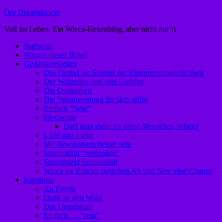
Zum
Der Dreamdancer
Inhalt
Voll im Leben. Ein Wicca-Hexenblog, aber nicht nur :)
springen
Startseite
Warum dieser Blog?
Gedankenwelten
Das Orakel als Spiegel der Eigenverantwortlichkeit
Der Wahnsinn und sein Gefolge
Die Dunkelheit
Die Verantwortung für sich selbst
Einfach “Sein”
Hexualität
Darf man mehr als einen Menschen lieben?
Licht und Liebe
Mit Bewusstsein besser sein
Spiritualität “zerdenken”
Supermarkt Spiritualität
Wicca als Brücke zwischen Alt und Neu: eine Chance
Kreatives
An Freyja
Dank an den Wald
Das Ungeheuer
Einfach…..”sein”