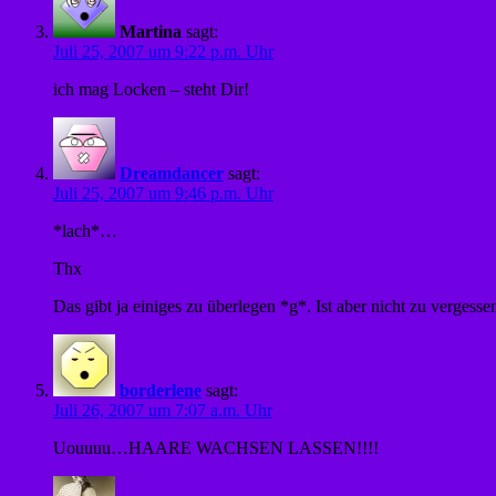
Martina
sagt:
Juli 25, 2007 um 9:22 p.m. Uhr
ich mag Locken – steht Dir!
Dreamdancer
sagt:
Juli 25, 2007 um 9:46 p.m. Uhr
*lach*…
Thx
Das gibt ja einiges zu überlegen *g*. Ist aber nicht zu vergesse
borderlene
sagt:
Juli 26, 2007 um 7:07 a.m. Uhr
Uouuuu…HAARE WACHSEN LASSEN!!!!