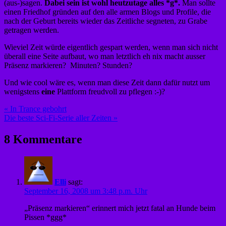
(aus-)sagen.
Dabei sein ist wohl heutzutage alles
*g*.
Man sollte
einen Friedhof gründen auf den alle armen Blogs und Profile, die
nach der Geburt bereits wieder das Zeitliche segneten, zu Grabe
getragen werden.
Wieviel Zeit würde eigentlich gespart werden, wenn man sich nicht
überall eine Seite aufbaut, wo man letztlich eh nix macht ausser
Präsenz markieren? Minuten? Stunden?
Und wie cool wäre es, wenn man diese Zeit dann dafür nutzt um
wenigstens
eine
Plattform freudvoll zu pflegen :-)?
Beitragsnavigation
« In Trance gebohrt
Die beste Sci-Fi-Serie aller Zeiten »
8 Kommentare
Elli
sagt:
September 16, 2008 um 3:48 p.m. Uhr
„Präsenz markieren“ erinnert mich jetzt fatal an Hunde beim
Pissen *ggg*