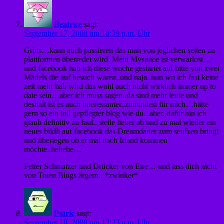
Beatrice
sagt:
September 17, 2008 um 10:39 p.m. Uhr
Grins…kann auch passieren das man von jeglichen seiten zu
plattformen überredet wird. Mein Myspace ist verwarlost…
und facebook hab ich diese woche gestartet auf bitte von zwei
Mädels die auf besuch waren..und naja..nun wo ich fast keine
zeit mehr hab wird das wohl auch nicht wirklich immer up to
date sein…aber ich muss sagen..da sind mehr leute und
deshalt ist es auch interessanter..zumindest für mich…hätte
gern so ein toll gepflegter blog wie du.. aber..dafür bin ich
glaub definitiv zu faul.. stelle lieber ab und zu mal wieder ein
neues bildli auf facebook das Dreamdaner zum seufzen bringt
und überlegen ob er mal nach Irland kommen
möchte..hehehe…
Fetter Schmatzer und Drücker von Eire… und lass dich nicht
von Toten Blogs ärgern.. *zwinker*
Patric
sagt:
September 18, 2008 um 12:23 p.m. Uhr