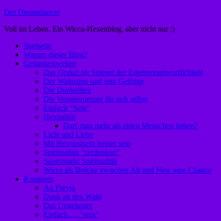
Zum
Der Dreamdancer
Inhalt
Voll im Leben. Ein Wicca-Hexenblog, aber nicht nur :)
springen
Startseite
Warum dieser Blog?
Gedankenwelten
Das Orakel als Spiegel der Eigenverantwortlichkeit
Der Wahnsinn und sein Gefolge
Die Dunkelheit
Die Verantwortung für sich selbst
Einfach “Sein”
Hexualität
Darf man mehr als einen Menschen lieben?
Licht und Liebe
Mit Bewusstsein besser sein
Spiritualität “zerdenken”
Supermarkt Spiritualität
Wicca als Brücke zwischen Alt und Neu: eine Chance
Kreatives
An Freyja
Dank an den Wald
Das Ungeheuer
Einfach…..”sein”