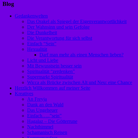
Blog
Gedankenwelten
Das Orakel als Spiegel der Eigenverantwortlichkeit
Der Wahnsinn und sein Gefolge
Die Dunkelheit
Die Verantwortung für sich selbst
Einfach “Sein”
Hexualität
Darf man mehr als einen Menschen lieben?
Licht und Liebe
Mit Bewusstsein besser sein
Spiritualität “zerdenken”
Supermarkt Spiritualität
Wicca als Brücke zwischen Alt und Neu: eine Chance
Herzlich Willkommen auf meiner Seite
Kreatives
An Freyja
Dank an den Wald
Das Ungeheuer
Einfach…..”sein”
Hagalaz – Die Götterrune
Nachthimmel
Schamanisch Reisen
Sommerseufzer