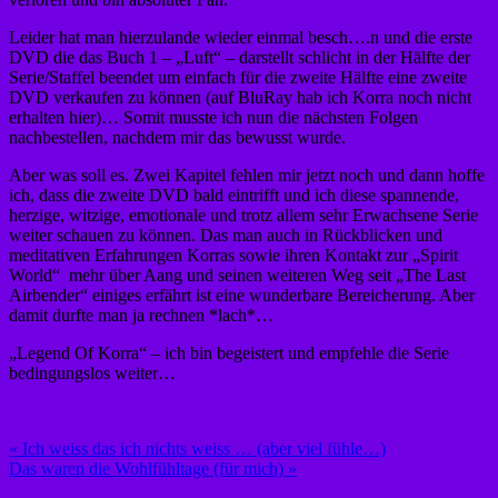
Leider hat man hierzulande wieder einmal besch….n und die erste
DVD die das Buch 1 – „Luft“ – darstellt schlicht in der Hälfte der
Serie/Staffel beendet um einfach für die zweite Hälfte eine zweite
DVD verkaufen zu können (auf BluRay hab ich Korra noch nicht
erhalten hier)… Somit musste ich nun die nächsten Folgen
nachbestellen, nachdem mir das bewusst wurde.
Aber was soll es. Zwei Kapitel fehlen mir jetzt noch und dann hoffe
ich, dass die zweite DVD bald eintrifft und ich diese spannende,
herzige, witzige, emotionale und trotz allem sehr Erwachsene Serie
weiter schauen zu können. Das man auch in Rückblicken und
meditativen Erfahrungen Korras sowie ihren Kontakt zur „Spirit
World“ mehr über Aang und seinen weiteren Weg seit „The Last
Airbender“ einiges erfährt ist eine wunderbare Bereicherung. Aber
damit durfte man ja rechnen *lach*…
„Legend Of Korra“ – ich bin begeistert und empfehle die Serie
bedingungslos weiter…
Beitragsnavigation
« Ich weiss das ich nichts weiss … (aber viel fühle…)
Das waren die Wohlfühltage (für mich) »