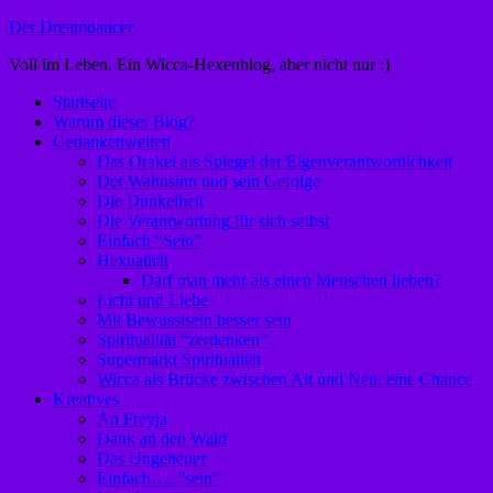
Zum
Der Dreamdancer
Inhalt
Voll im Leben. Ein Wicca-Hexenblog, aber nicht nur :)
springen
Startseite
Warum dieser Blog?
Gedankenwelten
Das Orakel als Spiegel der Eigenverantwortlichkeit
Der Wahnsinn und sein Gefolge
Die Dunkelheit
Die Verantwortung für sich selbst
Einfach “Sein”
Hexualität
Darf man mehr als einen Menschen lieben?
Licht und Liebe
Mit Bewusstsein besser sein
Spiritualität “zerdenken”
Supermarkt Spiritualität
Wicca als Brücke zwischen Alt und Neu: eine Chance
Kreatives
An Freyja
Dank an den Wald
Das Ungeheuer
Einfach…..”sein”