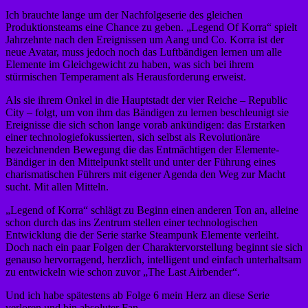
Ich brauchte lange um der Nachfolgeserie des gleichen
Produktionsteams eine Chance zu geben. „Legend Of Korra“ spielt
Jahrzehnte nach den Ereignissen um Aang und Co. Korra ist der
neue Avatar, muss jedoch noch das Luftbändigen lernen um alle
Elemente im Gleichgewicht zu haben, was sich bei ihrem
stürmischen Temperament als Herausforderung erweist.
Als sie ihrem Onkel in die Hauptstadt der vier Reiche – Republic
City – folgt, um von ihm das Bändigen zu lernen beschleunigt sie
Ereignisse die sich schon lange vorab ankündigen: das Erstarken
einer technologiefokussierten, sich selbst als Revolutionäre
bezeichnenden Bewegung die das Entmächtigen der Elemente-
Bändiger in den Mittelpunkt stellt und unter der Führung eines
charismatischen Führers mit eigener Agenda den Weg zur Macht
sucht. Mit allen Mitteln.
„Legend of Korra“ schlägt zu Beginn einen anderen Ton an, alleine
schon durch das ins Zentrum stellen einer technologischen
Entwicklung die der Serie starke Steampunk Elemente verleiht.
Doch nach ein paar Folgen der Charaktervorstellung beginnt sie sich
genauso hervorragend, herzlich, intelligent und einfach unterhaltsam
zu entwickeln wie schon zuvor „The Last Airbender“.
Und ich habe spätestens ab Folge 6 mein Herz an diese Serie
verloren und bin absoluter Fan.