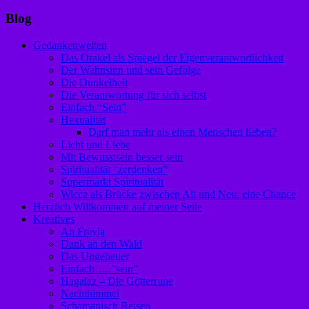
Blog
Gedankenwelten
Das Orakel als Spiegel der Eigenverantwortlichkeit
Der Wahnsinn und sein Gefolge
Die Dunkelheit
Die Verantwortung für sich selbst
Einfach “Sein”
Hexualität
Darf man mehr als einen Menschen lieben?
Licht und Liebe
Mit Bewusstsein besser sein
Spiritualität “zerdenken”
Supermarkt Spiritualität
Wicca als Brücke zwischen Alt und Neu: eine Chance
Herzlich Willkommen auf meiner Seite
Kreatives
An Freyja
Dank an den Wald
Das Ungeheuer
Einfach…..”sein”
Hagalaz – Die Götterrune
Nachthimmel
Schamanisch Reisen