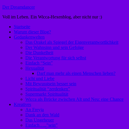
Zum
Der Dreamdancer
Inhalt
Voll im Leben. Ein Wicca-Hexenblog, aber nicht nur :)
springen
Startseite
Warum dieser Blog?
Gedankenwelten
Das Orakel als Spiegel der Eigenverantwortlichkeit
Der Wahnsinn und sein Gefolge
Die Dunkelheit
Die Verantwortung für sich selbst
Einfach “Sein”
Hexualität
Darf man mehr als einen Menschen lieben?
Licht und Liebe
Mit Bewusstsein besser sein
Spiritualität “zerdenken”
Supermarkt Spiritualität
Wicca als Brücke zwischen Alt und Neu: eine Chance
Kreatives
An Freyja
Dank an den Wald
Das Ungeheuer
Einfach…..”sein”