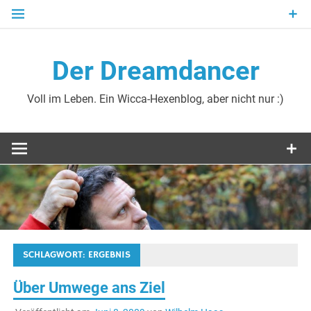
Zum
Inhalt
springen
Der Dreamdancer
Voll im Leben. Ein Wicca-Hexenblog, aber nicht nur :)
SCHLAGWORT:
ERGEBNIS
Über Umwege ans Ziel