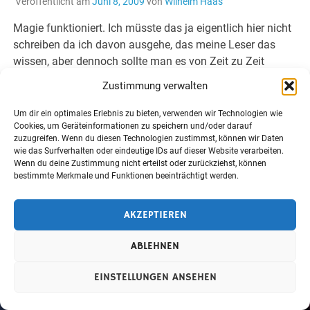
Veröffentlicht am
Juni 8, 2009
von
Wilhelm Haas
Magie funktioniert. Ich müsste das ja eigentlich hier nicht
schreiben da ich davon ausgehe, das meine Leser das
wissen, aber dennoch sollte man es von Zeit zu Zeit
erwähnen, vor […]
Zustimmung verwalten
WEITERLESEN
Um dir ein optimales Erlebnis zu bieten, verwenden wir Technologien wie
Cookies, um Geräteinformationen zu speichern und/oder darauf
zuzugreifen. Wenn du diesen Technologien zustimmst, können wir Daten
wie das Surfverhalten oder eindeutige IDs auf dieser Website verarbeiten.
Wenn du deine Zustimmung nicht erteilst oder zurückziehst, können
bestimmte Merkmale und Funktionen beeinträchtigt werden.
Erstellt mit
WordPress
und
Merlin
.
AKZEPTIEREN
ABLEHNEN
EINSTELLUNGEN ANSEHEN