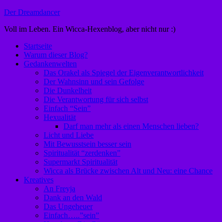
Zum
Der Dreamdancer
Inhalt
Voll im Leben. Ein Wicca-Hexenblog, aber nicht nur :)
springen
Startseite
Warum dieser Blog?
Gedankenwelten
Das Orakel als Spiegel der Eigenverantwortlichkeit
Der Wahnsinn und sein Gefolge
Die Dunkelheit
Die Verantwortung für sich selbst
Einfach “Sein”
Hexualität
Darf man mehr als einen Menschen lieben?
Licht und Liebe
Mit Bewusstsein besser sein
Spiritualität “zerdenken”
Supermarkt Spiritualität
Wicca als Brücke zwischen Alt und Neu: eine Chance
Kreatives
An Freyja
Dank an den Wald
Das Ungeheuer
Einfach…..”sein”