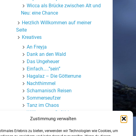
Wicca als Brücke zwischen Alt und
Neu: eine Chance
Herzlich Willkommen auf meiner
Seite
Kreatives
An Freyja
Dank an den Wald
Das Ungeheuer
Einfach…..”sein”
Hagalaz – Die Götterrune
Nachthimmel
Schamanisch Reisen
Sommerseufzer
Tanz im Chaos
Willkommen Gefühle
Zustimmung verwalten
Wortmasken
Mein (halb-)privater Blog
ptimales Erlebnis zu bieten, verwenden wir Technologien wie Cookies, um