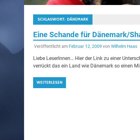
SCHLAGWORT:
DÄNEMARK
Eine Schande für Dänemark/Sh
Veröffentlicht am
Februar 12, 2009
von
Wilhelm Haas
Liebe LeserInnen… Hier der Link zu einer Untersc
verrückt das ein Land wie Dänemark so einen Mist
WEITERLESEN