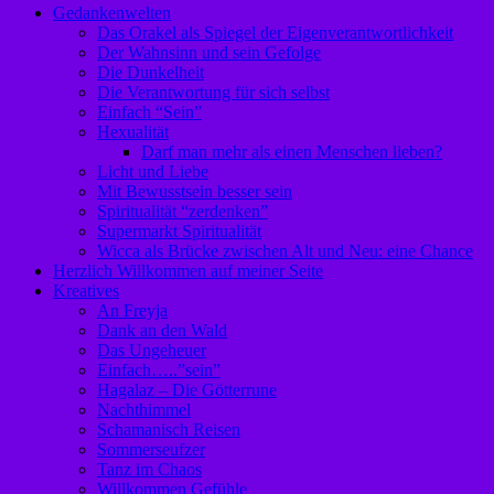
Gedankenwelten
Das Orakel als Spiegel der Eigenverantwortlichkeit
Der Wahnsinn und sein Gefolge
Die Dunkelheit
Die Verantwortung für sich selbst
Einfach “Sein”
Hexualität
Darf man mehr als einen Menschen lieben?
Licht und Liebe
Mit Bewusstsein besser sein
Spiritualität “zerdenken”
Supermarkt Spiritualität
Wicca als Brücke zwischen Alt und Neu: eine Chance
Herzlich Willkommen auf meiner Seite
Kreatives
An Freyja
Dank an den Wald
Das Ungeheuer
Einfach…..”sein”
Hagalaz – Die Götterrune
Nachthimmel
Schamanisch Reisen
Sommerseufzer
Tanz im Chaos
Willkommen Gefühle