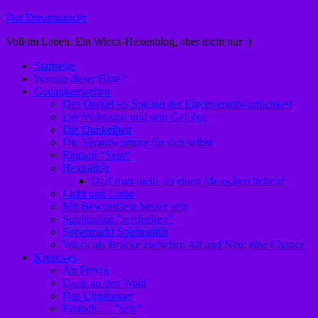
Zum
Der Dreamdancer
Inhalt
Voll im Leben. Ein Wicca-Hexenblog, aber nicht nur :)
springen
Startseite
Warum dieser Blog?
Gedankenwelten
Das Orakel als Spiegel der Eigenverantwortlichkeit
Der Wahnsinn und sein Gefolge
Die Dunkelheit
Die Verantwortung für sich selbst
Einfach “Sein”
Hexualität
Darf man mehr als einen Menschen lieben?
Licht und Liebe
Mit Bewusstsein besser sein
Spiritualität “zerdenken”
Supermarkt Spiritualität
Wicca als Brücke zwischen Alt und Neu: eine Chance
Kreatives
An Freyja
Dank an den Wald
Das Ungeheuer
Einfach…..”sein”