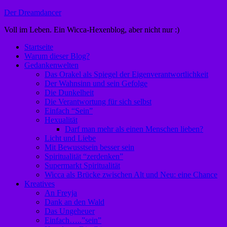
Zum
Der Dreamdancer
Inhalt
Voll im Leben. Ein Wicca-Hexenblog, aber nicht nur :)
springen
Startseite
Warum dieser Blog?
Gedankenwelten
Das Orakel als Spiegel der Eigenverantwortlichkeit
Der Wahnsinn und sein Gefolge
Die Dunkelheit
Die Verantwortung für sich selbst
Einfach “Sein”
Hexualität
Darf man mehr als einen Menschen lieben?
Licht und Liebe
Mit Bewusstsein besser sein
Spiritualität “zerdenken”
Supermarkt Spiritualität
Wicca als Brücke zwischen Alt und Neu: eine Chance
Kreatives
An Freyja
Dank an den Wald
Das Ungeheuer
Einfach…..”sein”