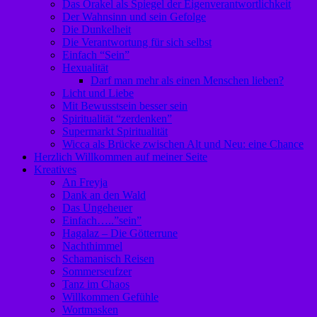
Das Orakel als Spiegel der Eigenverantwortlichkeit
Der Wahnsinn und sein Gefolge
Die Dunkelheit
Die Verantwortung für sich selbst
Einfach “Sein”
Hexualität
Darf man mehr als einen Menschen lieben?
Licht und Liebe
Mit Bewusstsein besser sein
Spiritualität “zerdenken”
Supermarkt Spiritualität
Wicca als Brücke zwischen Alt und Neu: eine Chance
Herzlich Willkommen auf meiner Seite
Kreatives
An Freyja
Dank an den Wald
Das Ungeheuer
Einfach…..”sein”
Hagalaz – Die Götterrune
Nachthimmel
Schamanisch Reisen
Sommerseufzer
Tanz im Chaos
Willkommen Gefühle
Wortmasken