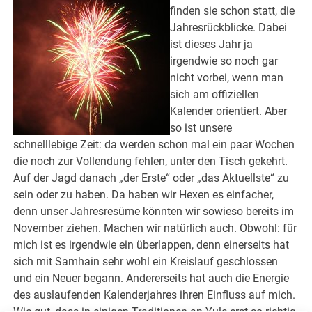
finden sie schon statt, die
Jahresrückblicke. Dabei
ist dieses Jahr ja
irgendwie so noch gar
nicht vorbei, wenn man
sich am offiziellen
Kalender orientiert. Aber
so ist unsere
schnelllebige Zeit: da werden schon mal ein paar Wochen
die noch zur Vollendung fehlen, unter den Tisch gekehrt.
Auf der Jagd danach „der Erste“ oder „das Aktuellste“ zu
sein oder zu haben. Da haben wir Hexen es einfacher,
denn unser Jahresresüme könnten wir sowieso bereits im
November ziehen. Machen wir natürlich auch. Obwohl: für
mich ist es irgendwie ein überlappen, denn einerseits hat
sich mit Samhain sehr wohl ein Kreislauf geschlossen
und ein Neuer begann. Andererseits hat auch die Energie
des auslaufenden Kalenderjahres ihren Einfluss auf mich.
Wie gut, dass in einigen Traditionen an Yule erst so richtig