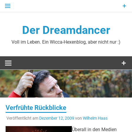
Zum
Inhalt
springen
Der Dreamdancer
Voll im Leben. Ein Wicca-Hexenblog, aber nicht nur :)
Verfrühte Rückblicke
Veröffentlicht am
Dezember 12, 2009
von
Wilhelm Haas
Überall in den Medien