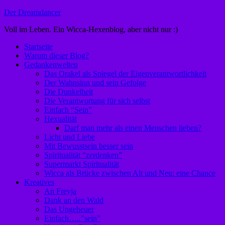
Zum
Der Dreamdancer
Inhalt
Voll im Leben. Ein Wicca-Hexenblog, aber nicht nur :)
springen
Startseite
Warum dieser Blog?
Gedankenwelten
Das Orakel als Spiegel der Eigenverantwortlichkeit
Der Wahnsinn und sein Gefolge
Die Dunkelheit
Die Verantwortung für sich selbst
Einfach “Sein”
Hexualität
Darf man mehr als einen Menschen lieben?
Licht und Liebe
Mit Bewusstsein besser sein
Spiritualität “zerdenken”
Supermarkt Spiritualität
Wicca als Brücke zwischen Alt und Neu: eine Chance
Kreatives
An Freyja
Dank an den Wald
Das Ungeheuer
Einfach…..”sein”