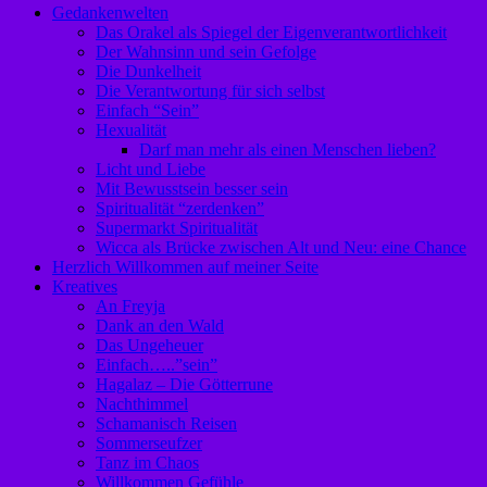
Gedankenwelten
Das Orakel als Spiegel der Eigenverantwortlichkeit
Der Wahnsinn und sein Gefolge
Die Dunkelheit
Die Verantwortung für sich selbst
Einfach “Sein”
Hexualität
Darf man mehr als einen Menschen lieben?
Licht und Liebe
Mit Bewusstsein besser sein
Spiritualität “zerdenken”
Supermarkt Spiritualität
Wicca als Brücke zwischen Alt und Neu: eine Chance
Herzlich Willkommen auf meiner Seite
Kreatives
An Freyja
Dank an den Wald
Das Ungeheuer
Einfach…..”sein”
Hagalaz – Die Götterrune
Nachthimmel
Schamanisch Reisen
Sommerseufzer
Tanz im Chaos
Willkommen Gefühle