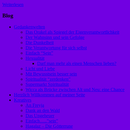
Weiterlesen
Blog
Gedankenwelten
Das Orakel als Spiegel der Eigenverantwortlichkeit
Der Wahnsinn und sein Gefolge
Die Dunkelheit
Die Verantwortung für sich selbst
Einfach “Sein”
Hexualität
Darf man mehr als einen Menschen lieben?
Licht und Liebe
Mit Bewusstsein besser sein
Spiritualität “zerdenken”
Supermarkt Spiritualität
Wicca als Brücke zwischen Alt und Neu: eine Chance
Herzlich Willkommen auf meiner Seite
Kreatives
An Freyja
Dank an den Wald
Das Ungeheuer
Einfach…..”sein”
Hagalaz – Die Götterrune