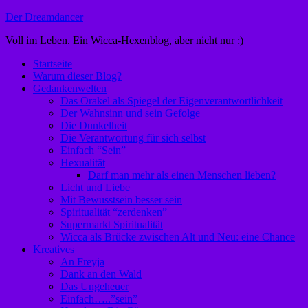
Zum
Der Dreamdancer
Inhalt
Voll im Leben. Ein Wicca-Hexenblog, aber nicht nur :)
springen
Startseite
Warum dieser Blog?
Gedankenwelten
Das Orakel als Spiegel der Eigenverantwortlichkeit
Der Wahnsinn und sein Gefolge
Die Dunkelheit
Die Verantwortung für sich selbst
Einfach “Sein”
Hexualität
Darf man mehr als einen Menschen lieben?
Licht und Liebe
Mit Bewusstsein besser sein
Spiritualität “zerdenken”
Supermarkt Spiritualität
Wicca als Brücke zwischen Alt und Neu: eine Chance
Kreatives
An Freyja
Dank an den Wald
Das Ungeheuer
Einfach…..”sein”