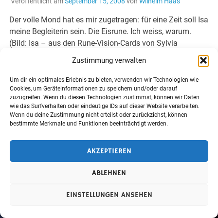
Veröffentlicht am
September 15, 2008
von
Wilhelm Haas
Der volle Mond hat es mir zugetragen: für eine Zeit soll Isa
meine Begleiterin sein. Die Eisrune. Ich weiss, warum.
(Bild: Isa – aus den Rune-Vision-Cards von Sylvia
Gainsford und […]
Zustimmung verwalten
WEITERLESEN
Um dir ein optimales Erlebnis zu bieten, verwenden wir Technologien wie
Cookies, um Geräteinformationen zu speichern und/oder darauf
zuzugreifen. Wenn du diesen Technologien zustimmst, können wir Daten
wie das Surfverhalten oder eindeutige IDs auf dieser Website verarbeiten.
Wenn du deine Zustimmung nicht erteilst oder zurückziehst, können
bestimmte Merkmale und Funktionen beeinträchtigt werden.
Erstellt mit
WordPress
und
Merlin
.
AKZEPTIEREN
ABLEHNEN
EINSTELLUNGEN ANSEHEN