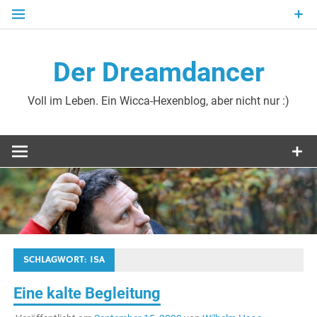
Zum
Inhalt
springen
Der Dreamdancer
Voll im Leben. Ein Wicca-Hexenblog, aber nicht nur :)
SCHLAGWORT:
ISA
Eine kalte Begleitung