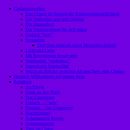
Gedankenwelten
Das Orakel als Spiegel der Eigenverantwortlichkeit
Der Wahnsinn und sein Gefolge
Die Dunkelheit
Die Verantwortung für sich selbst
Einfach “Sein”
Hexualität
Darf man mehr als einen Menschen lieben?
Licht und Liebe
Mit Bewusstsein besser sein
Spiritualität “zerdenken”
Supermarkt Spiritualität
Wicca als Brücke zwischen Alt und Neu: eine Chance
Herzlich Willkommen auf meiner Seite
Kreatives
An Freyja
Dank an den Wald
Das Ungeheuer
Einfach…..”sein”
Hagalaz – Die Götterrune
Nachthimmel
Schamanisch Reisen
Sommerseufzer
Tanz im Chaos