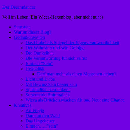
Zum
Der Dreamdancer
Inhalt
Voll im Leben. Ein Wicca-Hexenblog, aber nicht nur :)
springen
Startseite
Warum dieser Blog?
Gedankenwelten
Das Orakel als Spiegel der Eigenverantwortlichkeit
Der Wahnsinn und sein Gefolge
Die Dunkelheit
Die Verantwortung für sich selbst
Einfach “Sein”
Hexualität
Darf man mehr als einen Menschen lieben?
Licht und Liebe
Mit Bewusstsein besser sein
Spiritualität “zerdenken”
Supermarkt Spiritualität
Wicca als Brücke zwischen Alt und Neu: eine Chance
Kreatives
An Freyja
Dank an den Wald
Das Ungeheuer
Einfach…..”sein”