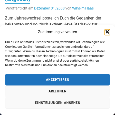
Veröffentlicht am
Dezember 31, 2008
von
Wilhelm Haas
Zum Jahreswechsel poste ich Euch die Gedanken der
bekannten und politisch aktiven Hexe Starhawk zur
aktuellen Krise im nahen Osten. Ich empfange ihren
Zustimmung verwalten
Newsletter, den ich immer mit grossem Interesse […]
Um dir ein optimales Erlebnis zu bieten, verwenden wir Technologien wie
Cookies, um Geräteinformationen zu speichern und/oder darauf
WEITERLESEN
zuzugreifen. Wenn du diesen Technologien zustimmst, können wir Daten
wie das Surfverhalten oder eindeutige IDs auf dieser Website verarbeiten.
Wenn du deine Zustimmung nicht erteilst oder zurückziehst, können
bestimmte Merkmale und Funktionen beeinträchtigt werden.
Erstellt mit
WordPress
und
Merlin
.
AKZEPTIEREN
ABLEHNEN
EINSTELLUNGEN ANSEHEN