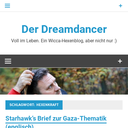
Zum
Inhalt
springen
Der Dreamdancer
Voll im Leben. Ein Wicca-Hexenblog, aber nicht nur :)
SCHLAGWORT:
HEXENKRAFT
Starhawk’s Brief zur Gaza-Thematik
(englisch)