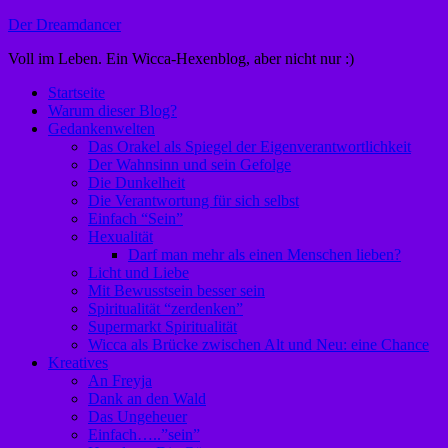
Zum
Der Dreamdancer
Inhalt
Voll im Leben. Ein Wicca-Hexenblog, aber nicht nur :)
springen
Startseite
Warum dieser Blog?
Gedankenwelten
Das Orakel als Spiegel der Eigenverantwortlichkeit
Der Wahnsinn und sein Gefolge
Die Dunkelheit
Die Verantwortung für sich selbst
Einfach “Sein”
Hexualität
Darf man mehr als einen Menschen lieben?
Licht und Liebe
Mit Bewusstsein besser sein
Spiritualität “zerdenken”
Supermarkt Spiritualität
Wicca als Brücke zwischen Alt und Neu: eine Chance
Kreatives
An Freyja
Dank an den Wald
Das Ungeheuer
Einfach…..”sein”