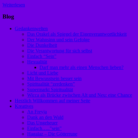
Weiterlesen
Blog
Gedankenwelten
Das Orakel als Spiegel der Eigenverantwortlichkeit
Der Wahnsinn und sein Gefolge
Die Dunkelheit
Die Verantwortung für sich selbst
Einfach “Sein”
Hexualität
Darf man mehr als einen Menschen lieben?
Licht und Liebe
Mit Bewusstsein besser sein
Spiritualität “zerdenken”
Supermarkt Spiritualität
Wicca als Brücke zwischen Alt und Neu: eine Chance
Herzlich Willkommen auf meiner Seite
Kreatives
An Freyja
Dank an den Wald
Das Ungeheuer
Einfach…..”sein”
Hagalaz – Die Götterrune