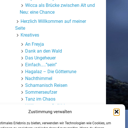
Wicca als Brücke zwischen Alt und
Neu: eine Chance
Herzlich Willkommen auf meiner
Seite
Kreatives
An Freyja
Dank an den Wald
Das Ungeheuer
Einfach…..”sein”
Hagalaz – Die Götterrune
Nachthimmel
Schamanisch Reisen
Sommerseufzer
Tanz im Chaos
Willkommen Gefühle
Zustimmung verwalten
Wortmasken
Mein (halb-)privater Blog
ptimales Erlebnis zu bieten, verwenden wir Technologien wie Cookies, um