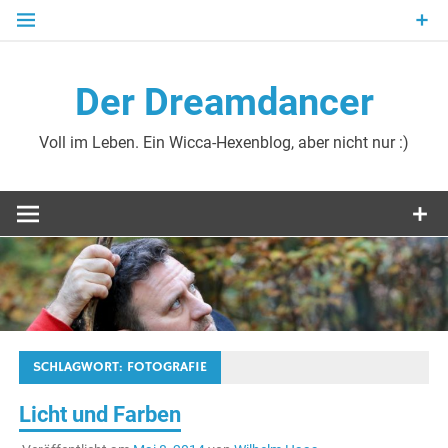
Zum
Inhalt
springen
Der Dreamdancer
Voll im Leben. Ein Wicca-Hexenblog, aber nicht nur :)
SCHLAGWORT:
FOTOGRAFIE
Licht und Farben