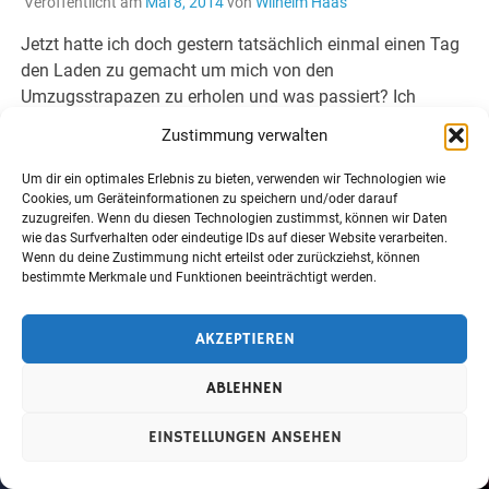
Veröffentlicht am
Mai 8, 2014
von
Wilhelm Haas
Jetzt hatte ich doch gestern tatsächlich einmal einen Tag
den Laden zu gemacht um mich von den
Umzugsstrapazen zu erholen und was passiert? Ich
konnte es natürlich nicht so ganz […]
Zustimmung verwalten
WEITERLESEN
Um dir ein optimales Erlebnis zu bieten, verwenden wir Technologien wie
Cookies, um Geräteinformationen zu speichern und/oder darauf
zuzugreifen. Wenn du diesen Technologien zustimmst, können wir Daten
wie das Surfverhalten oder eindeutige IDs auf dieser Website verarbeiten.
Wenn du deine Zustimmung nicht erteilst oder zurückziehst, können
bestimmte Merkmale und Funktionen beeinträchtigt werden.
Erstellt mit
WordPress
und
Merlin
.
AKZEPTIEREN
ABLEHNEN
EINSTELLUNGEN ANSEHEN