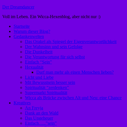
Zum
Der Dreamdancer
Inhalt
Voll im Leben. Ein Wicca-Hexenblog, aber nicht nur :)
springen
Startseite
Warum dieser Blog?
Gedankenwelten
Das Orakel als Spiegel der Eigenverantwortlichkeit
Der Wahnsinn und sein Gefolge
Die Dunkelheit
Die Verantwortung für sich selbst
Einfach “Sein”
Hexualität
Darf man mehr als einen Menschen lieben?
Licht und Liebe
Mit Bewusstsein besser sein
Spiritualität “zerdenken”
Supermarkt Spiritualität
Wicca als Brücke zwischen Alt und Neu: eine Chance
Kreatives
An Freyja
Dank an den Wald
Das Ungeheuer
Einfach…..”sein”