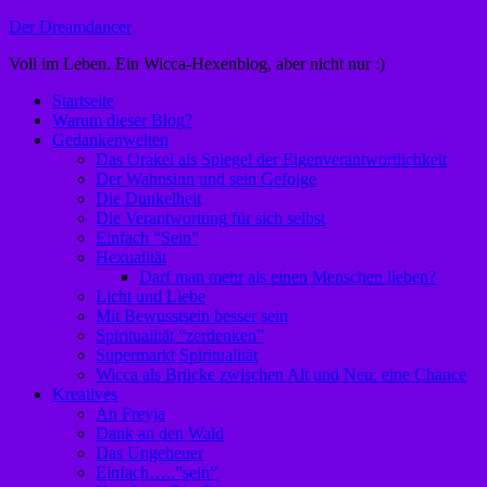
Zum
Der Dreamdancer
Inhalt
Voll im Leben. Ein Wicca-Hexenblog, aber nicht nur :)
springen
Startseite
Warum dieser Blog?
Gedankenwelten
Das Orakel als Spiegel der Eigenverantwortlichkeit
Der Wahnsinn und sein Gefolge
Die Dunkelheit
Die Verantwortung für sich selbst
Einfach “Sein”
Hexualität
Darf man mehr als einen Menschen lieben?
Licht und Liebe
Mit Bewusstsein besser sein
Spiritualität “zerdenken”
Supermarkt Spiritualität
Wicca als Brücke zwischen Alt und Neu: eine Chance
Kreatives
An Freyja
Dank an den Wald
Das Ungeheuer
Einfach…..”sein”