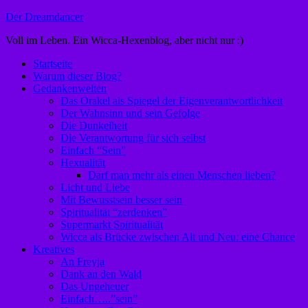
Zum
Der Dreamdancer
Inhalt
Voll im Leben. Ein Wicca-Hexenblog, aber nicht nur :)
springen
Startseite
Warum dieser Blog?
Gedankenwelten
Das Orakel als Spiegel der Eigenverantwortlichkeit
Der Wahnsinn und sein Gefolge
Die Dunkelheit
Die Verantwortung für sich selbst
Einfach “Sein”
Hexualität
Darf man mehr als einen Menschen lieben?
Licht und Liebe
Mit Bewusstsein besser sein
Spiritualität “zerdenken”
Supermarkt Spiritualität
Wicca als Brücke zwischen Alt und Neu: eine Chance
Kreatives
An Freyja
Dank an den Wald
Das Ungeheuer
Einfach…..”sein”