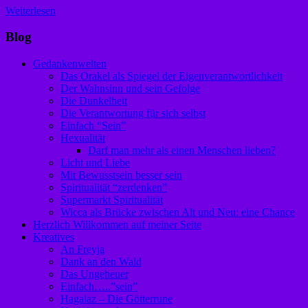
Weiterlesen
Blog
Gedankenwelten
Das Orakel als Spiegel der Eigenverantwortlichkeit
Der Wahnsinn und sein Gefolge
Die Dunkelheit
Die Verantwortung für sich selbst
Einfach “Sein”
Hexualität
Darf man mehr als einen Menschen lieben?
Licht und Liebe
Mit Bewusstsein besser sein
Spiritualität “zerdenken”
Supermarkt Spiritualität
Wicca als Brücke zwischen Alt und Neu: eine Chance
Herzlich Willkommen auf meiner Seite
Kreatives
An Freyja
Dank an den Wald
Das Ungeheuer
Einfach…..”sein”
Hagalaz – Die Götterrune