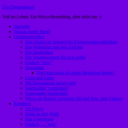
Zum
Der Dreamdancer
Inhalt
Voll im Leben. Ein Wicca-Hexenblog, aber nicht nur :)
springen
Startseite
Warum dieser Blog?
Gedankenwelten
Das Orakel als Spiegel der Eigenverantwortlichkeit
Der Wahnsinn und sein Gefolge
Die Dunkelheit
Die Verantwortung für sich selbst
Einfach “Sein”
Hexualität
Darf man mehr als einen Menschen lieben?
Licht und Liebe
Mit Bewusstsein besser sein
Spiritualität “zerdenken”
Supermarkt Spiritualität
Wicca als Brücke zwischen Alt und Neu: eine Chance
Kreatives
An Freyja
Dank an den Wald
Das Ungeheuer
Einfach…..”sein”