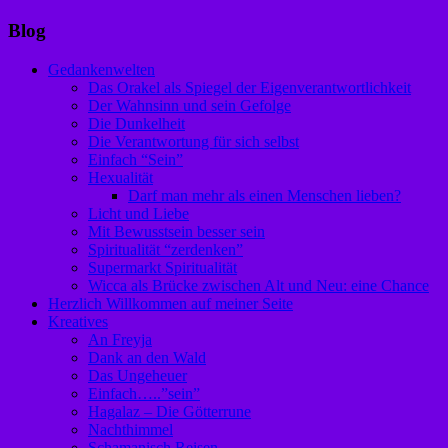
Blog
Gedankenwelten
Das Orakel als Spiegel der Eigenverantwortlichkeit
Der Wahnsinn und sein Gefolge
Die Dunkelheit
Die Verantwortung für sich selbst
Einfach “Sein”
Hexualität
Darf man mehr als einen Menschen lieben?
Licht und Liebe
Mit Bewusstsein besser sein
Spiritualität “zerdenken”
Supermarkt Spiritualität
Wicca als Brücke zwischen Alt und Neu: eine Chance
Herzlich Willkommen auf meiner Seite
Kreatives
An Freyja
Dank an den Wald
Das Ungeheuer
Einfach…..”sein”
Hagalaz – Die Götterrune
Nachthimmel
Schamanisch Reisen