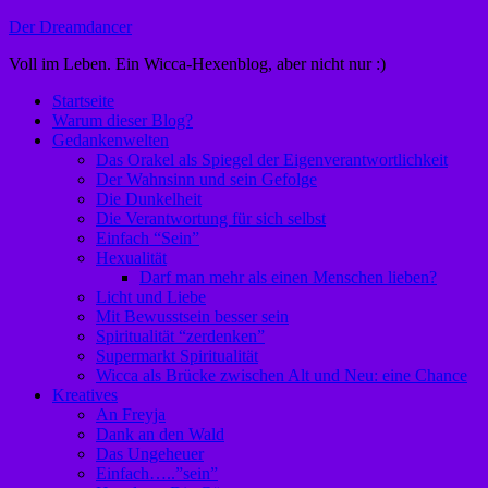
Zum
Der Dreamdancer
Inhalt
Voll im Leben. Ein Wicca-Hexenblog, aber nicht nur :)
springen
Startseite
Warum dieser Blog?
Gedankenwelten
Das Orakel als Spiegel der Eigenverantwortlichkeit
Der Wahnsinn und sein Gefolge
Die Dunkelheit
Die Verantwortung für sich selbst
Einfach “Sein”
Hexualität
Darf man mehr als einen Menschen lieben?
Licht und Liebe
Mit Bewusstsein besser sein
Spiritualität “zerdenken”
Supermarkt Spiritualität
Wicca als Brücke zwischen Alt und Neu: eine Chance
Kreatives
An Freyja
Dank an den Wald
Das Ungeheuer
Einfach…..”sein”