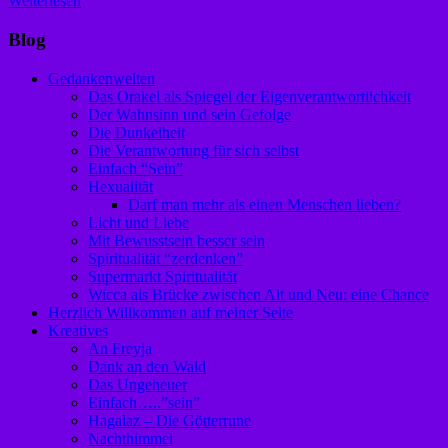
Weiterlesen
Blog
Gedankenwelten
Das Orakel als Spiegel der Eigenverantwortlichkeit
Der Wahnsinn und sein Gefolge
Die Dunkelheit
Die Verantwortung für sich selbst
Einfach “Sein”
Hexualität
Darf man mehr als einen Menschen lieben?
Licht und Liebe
Mit Bewusstsein besser sein
Spiritualität “zerdenken”
Supermarkt Spiritualität
Wicca als Brücke zwischen Alt und Neu: eine Chance
Herzlich Willkommen auf meiner Seite
Kreatives
An Freyja
Dank an den Wald
Das Ungeheuer
Einfach…..”sein”
Hagalaz – Die Götterrune
Nachthimmel