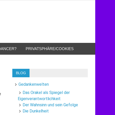
DANCER?
PRIVATSPHÄRE/COOKIES
BLOG
Gedankenwelten
Das Orakel als Spiegel der
e
Eigenverantwortlichkeit
Der Wahnsinn und sein Gefolge
Die Dunkelheit