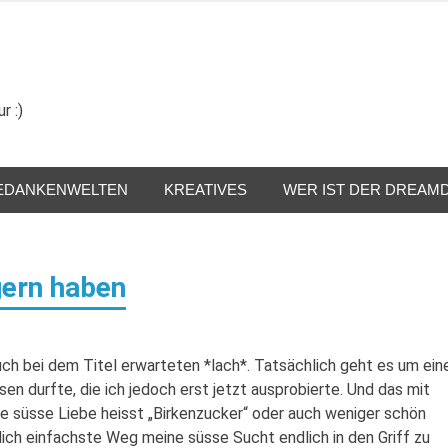
r :)
EDANKENWELTEN
KREATIVES
WER IST DER DREAM
gern haben
uch bei dem Titel erwarteten *lach*. Tatsächlich geht es um ein
sen durfte, die ich jedoch erst jetzt ausprobierte. Und das mit
eue süsse Liebe heisst „Birkenzucker“ oder auch weniger schön
rklich einfachste Weg meine süsse Sucht endlich in den Griff zu