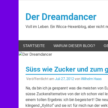
Zum
Inhalt
Der Dreamdancer
springen
Voll im Leben. Ein Wicca-Hexenblog, aber nicht nu
STARTSEITE
WARUM DIESER BLOG?
G
Süss wie Zucker und zum 
Veröffentlicht am
Juli 27, 2012
von
Wilhelm Haas
Na, da bin ich ja gespannt was die meisten von E
süsse Zuckeralternative von der ich schon viel le
einem tollen Ergebnis: ich bin begeistert! Die n
klingend „Xylitol“ und sie ist für mich nun der wi