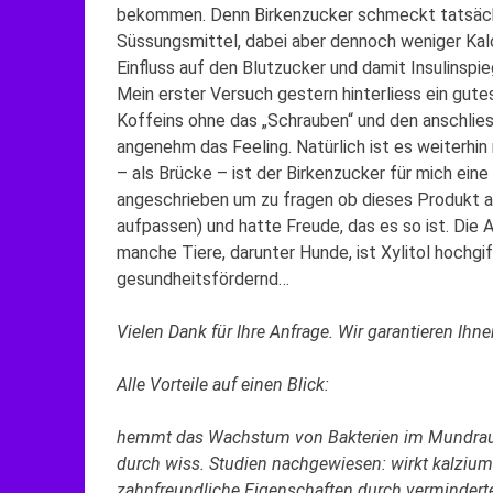
bekommen. Denn Birkenzucker schmeckt tatsäch
Süssungsmittel, dabei aber dennoch weniger Kalo
Einfluss auf den Blutzucker und damit Insulinspi
Mein erster Versuch gestern hinterliess ein gute
Koffeins ohne das „Schrauben“ und den anschlie
angenehm das Feeling. Natürlich ist es weiterh
– als Brücke – ist der Birkenzucker für mich ein
angeschrieben um zu fragen ob dieses Produkt au
aufpassen) und hatte Freude, das es so ist. Die 
manche Tiere, darunter Hunde, ist Xylitol hochg
gesundheitsfördernd…
Vielen Dank für Ihre Anfrage. Wir garantieren Ihne
Alle Vorteile auf einen Blick:
hemmt das Wachstum von Bakterien im Mundr
durch wiss. Studien nachgewiesen: wirkt kalziums
zahnfreundliche Eigenschaften durch verminder