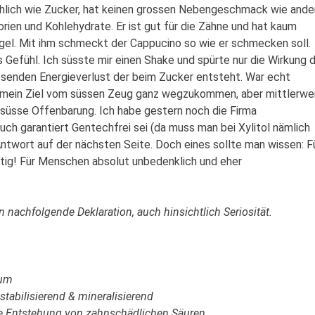
lich wie Zucker, hat keinen grossen Nebengeschmack wie ande
rien und Kohlehydrate. Er ist gut für die Zähne und hat kaum
egel. Mit ihm schmeckt der Cappucino so wie er schmecken soll.
s Gefühl. Ich süsste mir einen Shake und spürte nur die Wirkung 
ssenden Energieverlust der beim Zucker entsteht. War echt
in mein Ziel vom süssen Zeug ganz wegzukommen, aber mittlerwe
e süsse Offenbarung. Ich habe gestern noch die Firma
ch garantiert Gentechfrei sei (da muss man bei Xylitol nämlich
Antwort auf der nächsten Seite. Doch eines sollte man wissen: F
iftig! Für Menschen absolut unbedenklich und eher
n nachfolgende Deklaration, auch hinsichtlich Seriosität.
aum
tabilisierend & mineralisierend
te Entstehung von zahnschädlichen Säuren