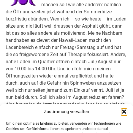
machen soll wie alle anderen: nämlich
die Öffnungszeiten jetzt während der Sommerhitze
kurzfristig abändern. Wenn ich – so wie heute – im Laden
sitze und nix läuft weil draussen der Asphalt glüht, dann
ist das so alles andere als motivierend. Meine Nachbarn
handhaben es clever: der Hawaii-Laden macht den
Ladenbereich einfach nur Freitag/Samstag auf und hat
die so freigewordene Zeit auf Therapie fokussiert. Andere,
nahe Läden im Quartier öffnen einfach Juli/August nur
von 10.00 bis 14.00 Uhr. Und ich fühl mich meinen
Öffnungszeiten wieder einmal verpflichtet und halte
durch, auch auf die Gefahr hin Spinnweben anzusetzen
weil sich nur selten jemand zum Einkauf verirrt. Juli ist ja
nun bald durch. Soll ich also im August reduziert fahren?
Also bevor ich da jetzt lang rumdenke, lass ich es einfach
wie es ist. Gäbe ja genug zu tun, andererseits fühlt man
Zustimmung verwalten
sich bei gefühlten 40 Grad – ich neige zur Dramatisierung
Um dir ein optimales Erlebnis zu bieten, verwenden wir Technologien wie
– nicht sonderlich motiviert. Ein gutes Buch konsumieren
Cookies, um Geräteinformationen zu speichern und/oder darauf
anstatt in die Tasten zu hauen, soll auch nicht schlecht