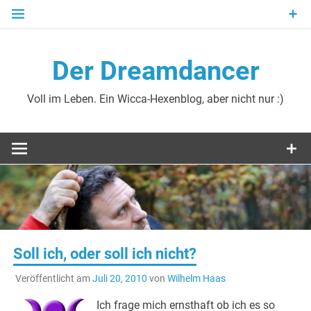
Zum
Inhalt
springen
Der Dreamdancer
Voll im Leben. Ein Wicca-Hexenblog, aber nicht nur :)
Soll ich, oder soll ich nicht?
Veröffentlicht am
Juli 20, 2010
von
Wilhelm Haas
Ich frage mich ernsthaft ob ich es so