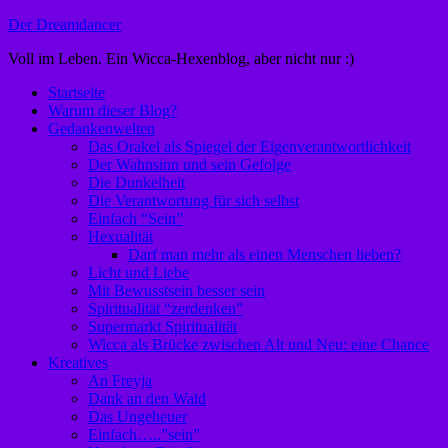
Zum
Der Dreamdancer
Inhalt
Voll im Leben. Ein Wicca-Hexenblog, aber nicht nur :)
springen
Startseite
Warum dieser Blog?
Gedankenwelten
Das Orakel als Spiegel der Eigenverantwortlichkeit
Der Wahnsinn und sein Gefolge
Die Dunkelheit
Die Verantwortung für sich selbst
Einfach “Sein”
Hexualität
Darf man mehr als einen Menschen lieben?
Licht und Liebe
Mit Bewusstsein besser sein
Spiritualität “zerdenken”
Supermarkt Spiritualität
Wicca als Brücke zwischen Alt und Neu: eine Chance
Kreatives
An Freyja
Dank an den Wald
Das Ungeheuer
Einfach…..”sein”