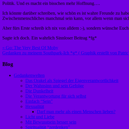
Politik. Und es macht ein bisschen mehr Hoffnung….
Ich könnte darüber schreiben, wie schön es ist wahre Freunde zu hab
Zwischenmenschliches manchmal sein kann, vor allem wenn man sich
Aber fürs Erste schreib ich nix von alldem :-), sondern wünsche Euch
Sagte ich doch. Ein wahrlich Sinnloser Beitrag *fg*
Beitragsnavigation
« Go: The Very Best Of Moby
Gedanken zu meinem Southpark-Ich *g* ( Graphik erstellt von Patric
Blog
Gedankenwelten
Das Orakel als Spiegel der Eigenverantwortlichkeit
Der Wahnsinn und sein Gefolge
Die Dunkelheit
Die Verantwortung für sich selbst
Einfach “Sein”
Hexualität
Darf man mehr als einen Menschen lieben?
Licht und Liebe
Mit Bewusstsein besser sein
Spiritualität “zerdenken”