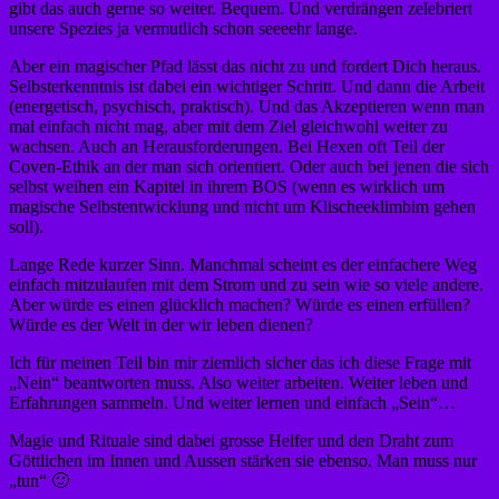
gibt das auch gerne so weiter. Bequem. Und verdrängen zelebriert
unsere Spezies ja vermutlich schon seeeehr lange.
Aber ein magischer Pfad lässt das nicht zu und fordert Dich heraus.
Selbsterkenntnis ist dabei ein wichtiger Schritt. Und dann die Arbeit
(energetisch, psychisch, praktisch). Und das Akzeptieren wenn man
mal einfach nicht mag, aber mit dem Ziel gleichwohl weiter zu
wachsen. Auch an Herausforderungen. Bei Hexen oft Teil der
Coven-Ethik an der man sich orientiert. Oder auch bei jenen die sich
selbst weihen ein Kapitel in ihrem BOS (wenn es wirklich um
magische Selbstentwicklung und nicht um Klischeeklimbim gehen
soll).
Lange Rede kurzer Sinn. Manchmal scheint es der einfachere Weg
einfach mitzulaufen mit dem Strom und zu sein wie so viele andere.
Aber würde es einen glücklich machen? Würde es einen erfüllen?
Würde es der Welt in der wir leben dienen?
Ich für meinen Teil bin mir ziemlich sicher das ich diese Frage mit
„Nein“ beantworten muss. Also weiter arbeiten. Weiter leben und
Erfahrungen sammeln. Und weiter lernen und einfach „Sein“…
Magie und Rituale sind dabei grosse Helfer und den Draht zum
Göttlichen im Innen und Aussen stärken sie ebenso. Man muss nur
„tun“ 🙂