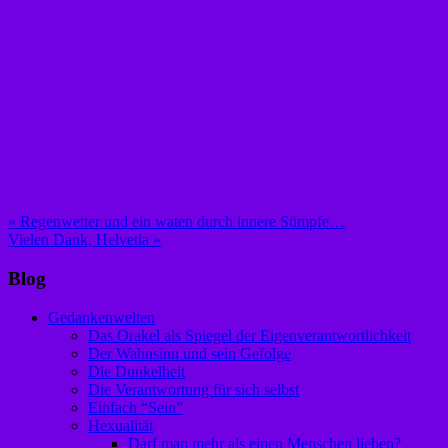
Beitragsnavigation
« Regenwetter und ein waten durch innere Sümpfe…
Vielen Dank, Helvetia »
Blog
Gedankenwelten
Das Orakel als Spiegel der Eigenverantwortlichkeit
Der Wahnsinn und sein Gefolge
Die Dunkelheit
Die Verantwortung für sich selbst
Einfach “Sein”
Hexualität
Darf man mehr als einen Menschen lieben?