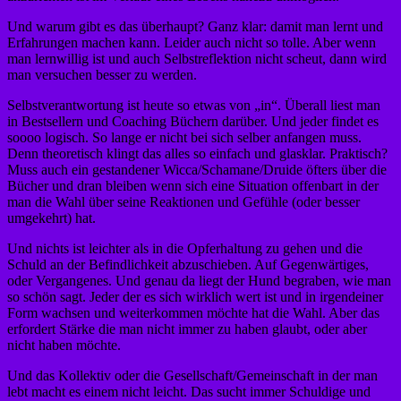
Und warum gibt es das überhaupt? Ganz klar: damit man lernt und
Erfahrungen machen kann. Leider auch nicht so tolle. Aber wenn
man lernwillig ist und auch Selbstreflektion nicht scheut, dann wird
man versuchen besser zu werden.
Selbstverantwortung ist heute so etwas von „in“. Überall liest man
in Bestsellern und Coaching Büchern darüber. Und jeder findet es
soooo logisch. So lange er nicht bei sich selber anfangen muss.
Denn theoretisch klingt das alles so einfach und glasklar. Praktisch?
Muss auch ein gestandener Wicca/Schamane/Druide öfters über die
Bücher und dran bleiben wenn sich eine Situation offenbart in der
man die Wahl über seine Reaktionen und Gefühle (oder besser
umgekehrt) hat.
Und nichts ist leichter als in die Opferhaltung zu gehen und die
Schuld an der Befindlichkeit abzuschieben. Auf Gegenwärtiges,
oder Vergangenes. Und genau da liegt der Hund begraben, wie man
so schön sagt. Jeder der es sich wirklich wert ist und in irgendeiner
Form wachsen und weiterkommen möchte hat die Wahl. Aber das
erfordert Stärke die man nicht immer zu haben glaubt, oder aber
nicht haben möchte.
Und das Kollektiv oder die Gesellschaft/Gemeinschaft in der man
lebt macht es einem nicht leicht. Das sucht immer Schuldige und