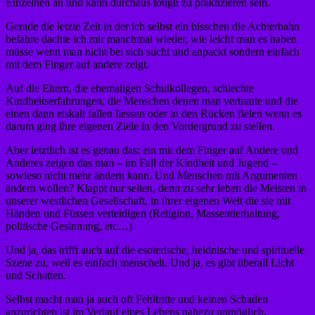
Einzelnen an und kann durchaus tough zu praktizieren sein.
Gerade die letzte Zeit in der ich selbst ein bisschen die Achterbahn
befahre dachte ich mir manchmal wieder, wie leicht man es haben
müsse wenn man nicht bei sich sucht und anpackt sondern einfach
mit dem Finger auf andere zeigt.
Auf die Eltern, die ehemaligen Schulkollegen, schlechte
Kindheitserfahrungen, die Menschen denen man vertraute und die
einen dann eiskalt fallen liessen oder in den Rücken fielen wenn es
darum ging ihre eigenen Ziele in den Vordergrund zu stellen.
Aber letztlich ist es genau das: ein mit dem Finger auf Andere und
Anderes zeigen das man – im Fall der Kindheit und Jugend –
sowieso nicht mehr ändern kann. Und Menschen mit Argumenten
ändern wollen? Klappt nur selten, denn zu sehr leben die Meisten in
unserer westlichen Gesellschaft, in ihrer eigenen Welt die sie mit
Händen und Füssen verteidigen (Religion, Massentierhaltung,
politische Gesinnung, etc…)
Und ja, das trifft auch auf die esoterische, heidnische und spirituelle
Szene zu, weil es einfach menschelt. Und ja, es gibt überall Licht
und Schatten.
Selbst macht man ja auch oft Fehltritte und keinen Schaden
anzurichten ist im Verlauf eines Lebens nahezu unmöglich.