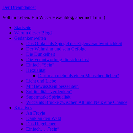
Zum
Der Dreamdancer
Inhalt
Voll im Leben. Ein Wicca-Hexenblog, aber nicht nur :)
springen
Startseite
Warum dieser Blog?
Gedankenwelten
Das Orakel als Spiegel der Eigenverantwortlichkeit
Der Wahnsinn und sein Gefolge
Die Dunkelheit
Die Verantwortung für sich selbst
Einfach “Sein”
Hexualität
Darf man mehr als einen Menschen lieben?
Licht und Liebe
Mit Bewusstsein besser sein
Spiritualität “zerdenken”
Supermarkt Spiritualität
Wicca als Brücke zwischen Alt und Neu: eine Chance
Kreatives
An Freyja
Dank an den Wald
Das Ungeheuer
Einfach…..”sein”