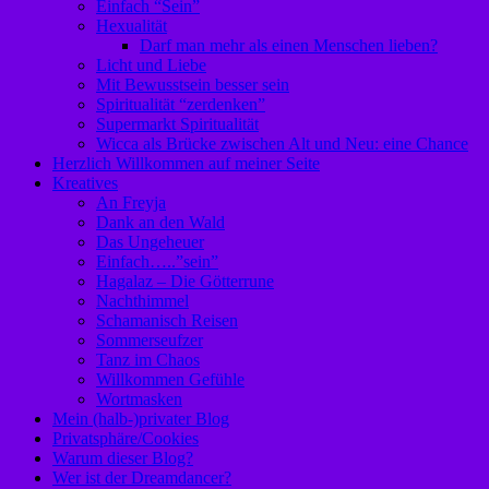
Einfach “Sein”
Hexualität
Darf man mehr als einen Menschen lieben?
Licht und Liebe
Mit Bewusstsein besser sein
Spiritualität “zerdenken”
Supermarkt Spiritualität
Wicca als Brücke zwischen Alt und Neu: eine Chance
Herzlich Willkommen auf meiner Seite
Kreatives
An Freyja
Dank an den Wald
Das Ungeheuer
Einfach…..”sein”
Hagalaz – Die Götterrune
Nachthimmel
Schamanisch Reisen
Sommerseufzer
Tanz im Chaos
Willkommen Gefühle
Wortmasken
Mein (halb-)privater Blog
Privatsphäre/Cookies
Warum dieser Blog?
Wer ist der Dreamdancer?