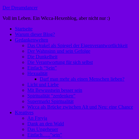
Zum
Der Dreamdancer
Inhalt
Voll im Leben. Ein Wicca-Hexenblog, aber nicht nur :)
springen
Startseite
Warum dieser Blog?
Gedankenwelten
Das Orakel als Spiegel der Eigenverantwortlichkeit
Der Wahnsinn und sein Gefolge
Die Dunkelheit
Die Verantwortung für sich selbst
Einfach “Sein”
Hexualität
Darf man mehr als einen Menschen lieben?
Licht und Liebe
Mit Bewusstsein besser sein
Spiritualität “zerdenken”
Supermarkt Spiritualität
Wicca als Brücke zwischen Alt und Neu: eine Chance
Kreatives
An Freyja
Dank an den Wald
Das Ungeheuer
Einfach…..”sein”