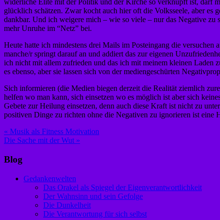
widerliche Elite mit der Politik und der Kirche so verknüpft ist, dar
glücklich schätzen. Zwar kocht auch hier oft die Volksseele, aber 
dankbar. Und ich weigere mich – wie so viele – nur das Negative zu 
mehr Unruhe im “Netz” bei.
Heute hatte ich mindestens drei Mails im Posteingang die versuchen au
manche/r springt darauf an und addiert das zur eigenen Unzufriedenh
ich nicht mit allem zufrieden und das ich mit meinem kleinen Laden zu
es ebenso, aber sie lassen sich von der mediengeschürten Negativprop
Sich informieren (die Medien biegen derzeit die Realität ziemlich zur
helfen wo man kann, sich einsetzen wo es möglich ist aber sich keines
Gebete zur Heilung einsetzen, denn auch diese Kraft ist nicht zu unt
positiven Dinge zu richten ohne die Negativen zu ignorieren ist eine
Beitragsnavigation
« Musik als Fitness Motivation
Die Sache mit der Wut »
Blog
Gedankenwelten
Das Orakel als Spiegel der Eigenverantwortlichkeit
Der Wahnsinn und sein Gefolge
Die Dunkelheit
Die Verantwortung für sich selbst