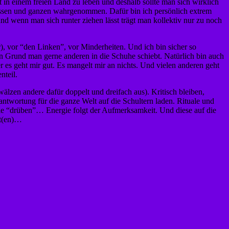
t in einem freien Land zu leben und deshalb sollte man sich wirklich
rossen und ganzen wahrgenommen. Dafür bin ich persönlich extrem
d wenn man sich runter ziehen lässt trägt man kollektiv nur zu noch
r), vor “den Linken”, vor Minderheiten. Und ich bin sicher so
en Grund man gerne anderen in die Schuhe schiebt. Natürlich bin auch
r es geht mir gut. Es mangelt mir an nichts. Und vielen anderen geht
nteil.
älzen andere dafür doppelt und dreifach aus). Kritisch bleiben,
antwortung für die ganze Welt auf die Schultern laden. Rituale und
 wie “drüben”… Energie folgt der Aufmerksamkeit. Und diese auf die
lt(en)…