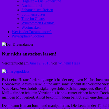
Hagalaz – Die Götterrune
Nachthimmel
Schamanisch Reisen
Sommerseufzer
Tanz im Chaos
Willkommen Gefühle
Wortmasken
Wer ist der Dreamdancer?
Privatsphäre/Cookies
Nur nicht anstecken lassen!
Veröffentlicht am
Juni 12, 2013
von
Wilhelm Haas
Es ist eine Herausforderung angesichts der negativen Nachrichten rund
Homosexuelle zum Freiwild und auch sonst scheint der Verstand viele
Wut, Hass, Verständnislosigkeit geschürt, Flächen zugebaut, üben Kirc
Müll – für den ich kein Verständnis habe – runter ziehen lassen. Doc
man den Mut verliert, Angst bekommt, klein beigibt, sich einschüchter
Denn dann ist man form- und manipulierbar. Die Leute in der Türkei 