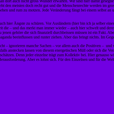
f man dort auch nicht gross Wunder erwarten. Wir sind hier damit gesegne
es geht den meisten doch recht gut und die Menschenrechte werden im g
sehen und rum zu motzen. Jede Veränderung fängt bei einem selbst an un
ch hier Ängste zu schüren. Vor Ausländern (hier bin ich ja selber eine
eit die – und das merkt man immer wieder – auch hier schwelt und der
 jenen gehöre die sich finanziell durchbeissen müssen ist ein Fakt. Abe
aganda beeinflussen und runter ziehen. Aber das bringt nichts. Im Gege
echt – ignorieren manche Sachen – vor allem auch die Positiven – und w
falls anstecken lassen von diesem energetischen Müll oder sich die Ver
erschätzen. Denn jeder einzelne trägt zum Kollektiv bei. Hier genauso
 Herausforderung. Aber es lohnt sich. Für den Einzelnen und für die We