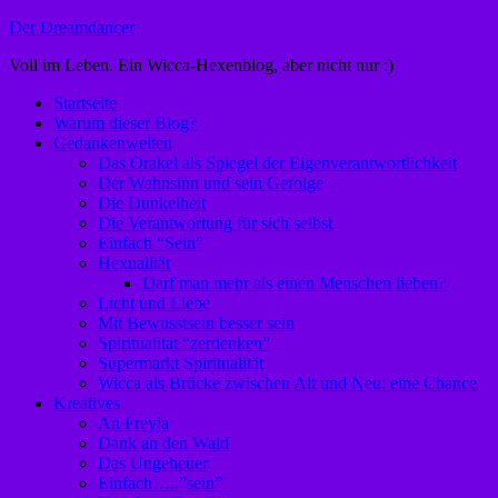
Zum
Der Dreamdancer
Inhalt
Voll im Leben. Ein Wicca-Hexenblog, aber nicht nur :)
springen
Startseite
Warum dieser Blog?
Gedankenwelten
Das Orakel als Spiegel der Eigenverantwortlichkeit
Der Wahnsinn und sein Gefolge
Die Dunkelheit
Die Verantwortung für sich selbst
Einfach “Sein”
Hexualität
Darf man mehr als einen Menschen lieben?
Licht und Liebe
Mit Bewusstsein besser sein
Spiritualität “zerdenken”
Supermarkt Spiritualität
Wicca als Brücke zwischen Alt und Neu: eine Chance
Kreatives
An Freyja
Dank an den Wald
Das Ungeheuer
Einfach…..”sein”