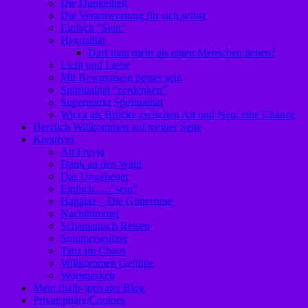
Die Dunkelheit
Die Verantwortung für sich selbst
Einfach “Sein”
Hexualität
Darf man mehr als einen Menschen lieben?
Licht und Liebe
Mit Bewusstsein besser sein
Spiritualität “zerdenken”
Supermarkt Spiritualität
Wicca als Brücke zwischen Alt und Neu: eine Chance
Herzlich Willkommen auf meiner Seite
Kreatives
An Freyja
Dank an den Wald
Das Ungeheuer
Einfach…..”sein”
Hagalaz – Die Götterrune
Nachthimmel
Schamanisch Reisen
Sommerseufzer
Tanz im Chaos
Willkommen Gefühle
Wortmasken
Mein (halb-)privater Blog
Privatsphäre/Cookies