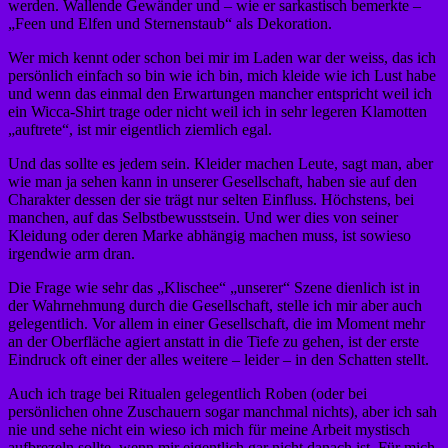
werden. Wallende Gewänder und – wie er sarkastisch bemerkte –
„Feen und Elfen und Sternenstaub“ als Dekoration.
Wer mich kennt oder schon bei mir im Laden war der weiss, das ich
persönlich einfach so bin wie ich bin, mich kleide wie ich Lust habe
und wenn das einmal den Erwartungen mancher entspricht weil ich
ein Wicca-Shirt trage oder nicht weil ich in sehr legeren Klamotten
„auftrete“, ist mir eigentlich ziemlich egal.
Und das sollte es jedem sein. Kleider machen Leute, sagt man, aber
wie man ja sehen kann in unserer Gesellschaft, haben sie auf den
Charakter dessen der sie trägt nur selten Einfluss. Höchstens, bei
manchen, auf das Selbstbewusstsein. Und wer dies von seiner
Kleidung oder deren Marke abhängig machen muss, ist sowieso
irgendwie arm dran.
Die Frage wie sehr das „Klischee“ „unserer“ Szene dienlich ist in
der Wahrnehmung durch die Gesellschaft, stelle ich mir aber auch
gelegentlich. Vor allem in einer Gesellschaft, die im Moment mehr
an der Oberfläche agiert anstatt in die Tiefe zu gehen, ist der erste
Eindruck oft einer der alles weitere – leider – in den Schatten stellt.
Auch ich trage bei Ritualen gelegentlich Roben (oder bei
persönlichen ohne Zuschauern sogar manchmal nichts), aber ich sah
nie und sehe nicht ein wieso ich mich für meine Arbeit mystisch
aufbrezeln sollte, wenn mir eigentlich gar nicht danach ist. Für mich