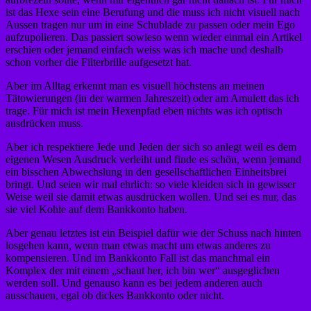
ist das Hexe sein eine Berufung und die muss ich nicht visuell nach
Aussen tragen nur um in eine Schublade zu passen oder mein Ego
aufzupolieren. Das passiert sowieso wenn wieder einmal ein Artikel
erschien oder jemand einfach weiss was ich mache und deshalb
schon vorher die Filterbrille aufgesetzt hat.
Aber im Alltag erkennt man es visuell höchstens an meinen
Tätowierungen (in der warmen Jahreszeit) oder am Amulett das ich
trage. Für mich ist mein Hexenpfad eben nichts was ich optisch
ausdrücken muss.
Aber ich respektiere Jede und Jeden der sich so anlegt weil es dem
eigenen Wesen Ausdruck verleiht und finde es schön, wenn jemand
ein bisschen Abwechslung in den gesellschaftlichen Einheitsbrei
bringt. Und seien wir mal ehrlich: so viele kleiden sich in gewisser
Weise weil sie damit etwas ausdrücken wollen. Und sei es nur, das
sie viel Kohle auf dem Bankkonto haben.
Aber genau letztes ist ein Beispiel dafür wie der Schuss nach hinten
losgehen kann, wenn man etwas macht um etwas anderes zu
kompensieren. Und im Bankkonto Fall ist das manchmal ein
Komplex der mit einem „schaut her, ich bin wer“ ausgeglichen
werden soll. Und genauso kann es bei jedem anderen auch
ausschauen, egal ob dickes Bankkonto oder nicht.