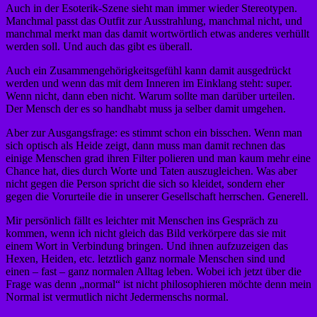
Auch in der Esoterik-Szene sieht man immer wieder Stereotypen.
Manchmal passt das Outfit zur Ausstrahlung, manchmal nicht, und
manchmal merkt man das damit wortwörtlich etwas anderes verhüllt
werden soll. Und auch das gibt es überall.
Auch ein Zusammengehörigkeitsgefühl kann damit ausgedrückt
werden und wenn das mit dem Inneren im Einklang steht: super.
Wenn nicht, dann eben nicht. Warum sollte man darüber urteilen.
Der Mensch der es so handhabt muss ja selber damit umgehen.
Aber zur Ausgangsfrage: es stimmt schon ein bisschen. Wenn man
sich optisch als Heide zeigt, dann muss man damit rechnen das
einige Menschen grad ihren Filter polieren und man kaum mehr eine
Chance hat, dies durch Worte und Taten auszugleichen. Was aber
nicht gegen die Person spricht die sich so kleidet, sondern eher
gegen die Vorurteile die in unserer Gesellschaft herrschen. Generell.
Mir persönlich fällt es leichter mit Menschen ins Gespräch zu
kommen, wenn ich nicht gleich das Bild verkörpere das sie mit
einem Wort in Verbindung bringen. Und ihnen aufzuzeigen das
Hexen, Heiden, etc. letztlich ganz normale Menschen sind und
einen – fast – ganz normalen Alltag leben. Wobei ich jetzt über die
Frage was denn „normal“ ist nicht philosophieren möchte denn mein
Normal ist vermutlich nicht Jedermenschs normal.