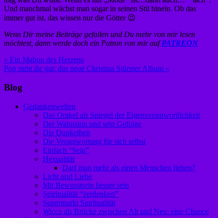
Und manchmal wächst man sogar in seinen Stil hinein. Ob das
immer gut ist, das wissen nur die Götter 😉
Wenn Dir meine Beiträge gefallen und Du mehr von mir lesen
möchtest, dann werde doch ein Patron von mir auf
PATREON
Beitragsnavigation
« Ein Mabon des Herzens
Pop steht ihr gut: das neue Christina Stürmer Album »
Blog
Gedankenwelten
Das Orakel als Spiegel der Eigenverantwortlichkeit
Der Wahnsinn und sein Gefolge
Die Dunkelheit
Die Verantwortung für sich selbst
Einfach “Sein”
Hexualität
Darf man mehr als einen Menschen lieben?
Licht und Liebe
Mit Bewusstsein besser sein
Spiritualität “zerdenken”
Supermarkt Spiritualität
Wicca als Brücke zwischen Alt und Neu: eine Chance