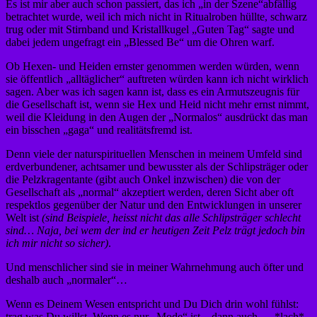
Es ist mir aber auch schon passiert, das ich „in der Szene“abfällig
betrachtet wurde, weil ich mich nicht in Ritualroben hüllte, schwarz
trug oder mit Stirnband und Kristallkugel „Guten Tag“ sagte und
dabei jedem ungefragt ein „Blessed Be“ um die Ohren warf.
Ob Hexen- und Heiden ernster genommen werden würden, wenn
sie öffentlich „alltäglicher“ auftreten würden kann ich nicht wirklich
sagen. Aber was ich sagen kann ist, dass es ein Armutszeugnis für
die Gesellschaft ist, wenn sie Hex und Heid nicht mehr ernst nimmt,
weil die Kleidung in den Augen der „Normalos“ ausdrückt das man
ein bisschen „gaga“ und realitätsfremd ist.
Denn viele der naturspirituellen Menschen in meinem Umfeld sind
erdverbundener, achtsamer und bewusster als der Schlipsträger oder
die Pelzkragentante (gibt auch Onkel inzwischen) die von der
Gesellschaft als „normal“ akzeptiert werden, deren Sicht aber oft
respektlos gegenüber der Natur und den Entwicklungen in unserer
Welt ist
(sind Beispiele, heisst nicht das alle Schlipsträger schlecht
sind… Naja, bei wem der ind er heutigen Zeit Pelz trägt jedoch bin
ich mir nicht so sicher)
.
Und menschlicher sind sie in meiner Wahrnehmung auch öfter und
deshalb auch „normaler“…
Wenn es Deinem Wesen entspricht und Du Dich drin wohl fühlst:
trag was Du willst. Wenn es nur „Mode“ ist…dann auch… *lach*.