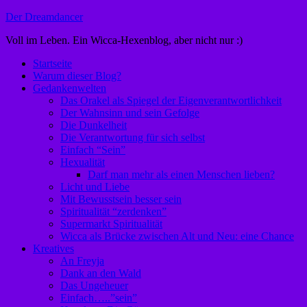
Zum
Der Dreamdancer
Inhalt
Voll im Leben. Ein Wicca-Hexenblog, aber nicht nur :)
springen
Startseite
Warum dieser Blog?
Gedankenwelten
Das Orakel als Spiegel der Eigenverantwortlichkeit
Der Wahnsinn und sein Gefolge
Die Dunkelheit
Die Verantwortung für sich selbst
Einfach “Sein”
Hexualität
Darf man mehr als einen Menschen lieben?
Licht und Liebe
Mit Bewusstsein besser sein
Spiritualität “zerdenken”
Supermarkt Spiritualität
Wicca als Brücke zwischen Alt und Neu: eine Chance
Kreatives
An Freyja
Dank an den Wald
Das Ungeheuer
Einfach…..”sein”