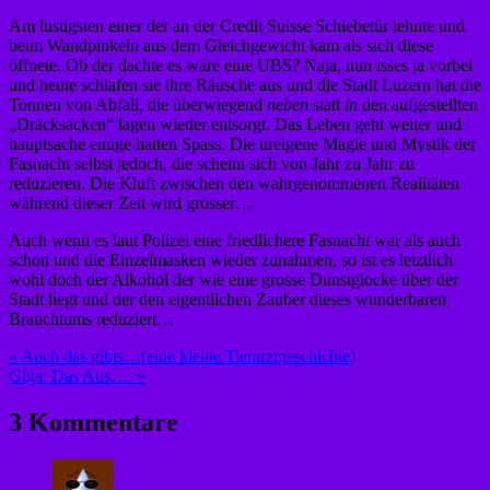
Am lustigsten einer der an der Credit Suisse Schiebetür lehnte und
beim Wandpinkeln aus dem Gleichgewicht kam als sich diese
öffnete. Ob der dachte es wäre eine UBS? Naja, nun isses ja vorbei
und heute schlafen sie ihre Räusche aus und die Stadt Luzern hat die
Tonnen von Abfall, die überwiegend
neben
statt
in
den aufgestellten
„Dräcksäcken“ lagen wieder entsorgt. Das Leben geht weiter und
hauptsache einige hatten Spass. Die ureigene Magie und Mystik der
Fasnacht selbst jedoch, die scheint sich von Jahr zu Jahr zu
reduzieren. Die Kluft zwischen den wahrgenommenen Realitäten
während dieser Zeit wird grösser…
Auch wenn es laut Polizei eine friedlichere Fasnacht war als auch
schon und die Einzelmasken wieder zunahmen, so ist es letztlich
wohl doch der Alkohol der wie eine grosse Dunstglocke über der
Stadt liegt und der den eigentlichen Zauber dieses wunderbaren
Brauchtums reduziert…
Beitragsnavigation
« Auch das gibts…(eine kleine Tierarztgeschichte)
Giga: Das Aus…. »
3 Kommentare