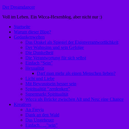
Zum
Der Dreamdancer
Inhalt
Voll im Leben. Ein Wicca-Hexenblog, aber nicht nur :)
springen
Startseite
Warum dieser Blog?
Gedankenwelten
Das Orakel als Spiegel der Eigenverantwortlichkeit
Der Wahnsinn und sein Gefolge
Die Dunkelheit
Die Verantwortung für sich selbst
Einfach “Sein”
Hexualität
Darf man mehr als einen Menschen lieben?
Licht und Liebe
Mit Bewusstsein besser sein
Spiritualität “zerdenken”
Supermarkt Spiritualität
Wicca als Brücke zwischen Alt und Neu: eine Chance
Kreatives
An Freyja
Dank an den Wald
Das Ungeheuer
Einfach…..”sein”