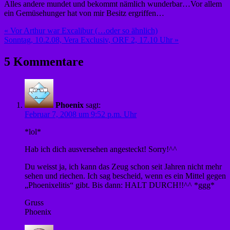
Alles andere mundet und bekommt nämlich wunderbar…Vor allem
ein Gemüsehunger hat von mir Besitz ergriffen…
Beitragsnavigation
« Vor Arthur war Excalibur (…oder so ähnlich)
Sonntag, 10.2.08, Vera Exclusiv, ORF 2, 17.10 Uhr »
5 Kommentare
Phoenix
sagt:
Februar 7, 2008 um 9:52 p.m. Uhr
*lol*
Hab ich dich ausversehen angesteckt! Sorry!^^
Du weisst ja, ich kann das Zeug schon seit Jahren nicht mehr
sehen und riechen. Ich sag bescheid, wenn es ein Mittel gegen
„Phoenixelitis“ gibt. Bis dann: HALT DURCH!!^^ *ggg*
Gruss
Phoenix