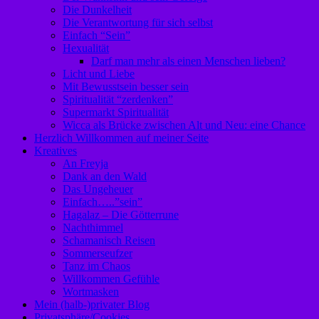
Die Dunkelheit
Die Verantwortung für sich selbst
Einfach “Sein”
Hexualität
Darf man mehr als einen Menschen lieben?
Licht und Liebe
Mit Bewusstsein besser sein
Spiritualität “zerdenken”
Supermarkt Spiritualität
Wicca als Brücke zwischen Alt und Neu: eine Chance
Herzlich Willkommen auf meiner Seite
Kreatives
An Freyja
Dank an den Wald
Das Ungeheuer
Einfach…..”sein”
Hagalaz – Die Götterrune
Nachthimmel
Schamanisch Reisen
Sommerseufzer
Tanz im Chaos
Willkommen Gefühle
Wortmasken
Mein (halb-)privater Blog
Privatsphäre/Cookies