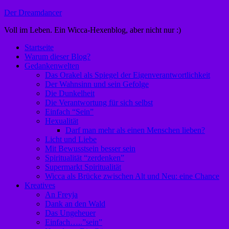
Zum
Der Dreamdancer
Inhalt
Voll im Leben. Ein Wicca-Hexenblog, aber nicht nur :)
springen
Startseite
Warum dieser Blog?
Gedankenwelten
Das Orakel als Spiegel der Eigenverantwortlichkeit
Der Wahnsinn und sein Gefolge
Die Dunkelheit
Die Verantwortung für sich selbst
Einfach “Sein”
Hexualität
Darf man mehr als einen Menschen lieben?
Licht und Liebe
Mit Bewusstsein besser sein
Spiritualität “zerdenken”
Supermarkt Spiritualität
Wicca als Brücke zwischen Alt und Neu: eine Chance
Kreatives
An Freyja
Dank an den Wald
Das Ungeheuer
Einfach…..”sein”