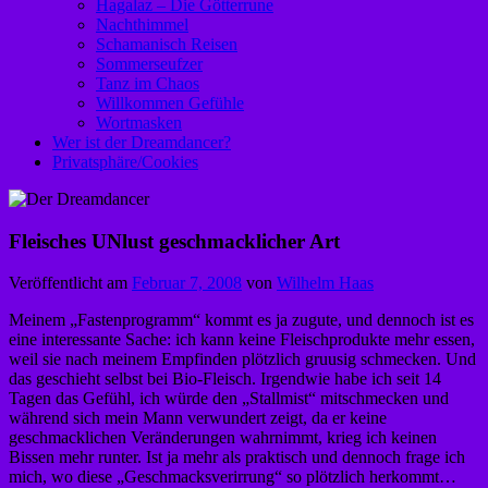
Hagalaz – Die Götterrune
Nachthimmel
Schamanisch Reisen
Sommerseufzer
Tanz im Chaos
Willkommen Gefühle
Wortmasken
Wer ist der Dreamdancer?
Privatsphäre/Cookies
Fleisches UNlust geschmacklicher Art
Veröffentlicht am
Februar 7, 2008
von
Wilhelm Haas
Meinem „Fastenprogramm“ kommt es ja zugute, und dennoch ist es
eine interessante Sache: ich kann keine Fleischprodukte mehr essen,
weil sie nach meinem Empfinden plötzlich gruusig schmecken. Und
das geschieht selbst bei Bio-Fleisch. Irgendwie habe ich seit 14
Tagen das Gefühl, ich würde den „Stallmist“ mitschmecken und
während sich mein Mann verwundert zeigt, da er keine
geschmacklichen Veränderungen wahrnimmt, krieg ich keinen
Bissen mehr runter. Ist ja mehr als praktisch und dennoch frage ich
mich, wo diese „Geschmacksverirrung“ so plötzlich herkommt…