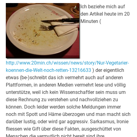
Ich beziehe mich auf
den Artikel heute im 20
Minuten (
http://www.20min.ch/wissen/news/story/Nur-Vegetarier-
koennen-die-Welt-noch-retten-13216633
) der eigentlich
etwas (be-)schreibt das ich vermehrt auch auf anderen
Plattformen, in anderen Medien vermehrt lese und völlig
unterstütze, weil ich kein Wissenschaftler sein muss um
diese Rechnung zu verstehen und nachvollziehen zu
können. Doch leider werden solche Meldungen immer
noch mit Spott und Häme überzogen und man macht sich
darüber lustig, oder wird gar aggressiv. Sarkasmus, Ironie
fliessen wie Gift über diese Fakten, ausgeschüttet von
Menschen die vermutlich nicht bereit sind ihre