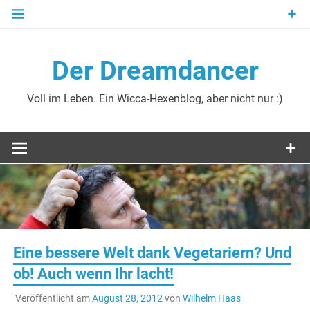
Zum
Inhalt
springen
Der Dreamdancer
Voll im Leben. Ein Wicca-Hexenblog, aber nicht nur :)
Eine bessere Welt dank Vegetariern? Und
ob! Auch wenn Ihr lacht!
Veröffentlicht am
August 28, 2012
von
Wilhelm Haas