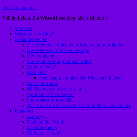
Zum
Der Dreamdancer
Inhalt
Voll im Leben. Ein Wicca-Hexenblog, aber nicht nur :)
springen
Startseite
Warum dieser Blog?
Gedankenwelten
Das Orakel als Spiegel der Eigenverantwortlichkeit
Der Wahnsinn und sein Gefolge
Die Dunkelheit
Die Verantwortung für sich selbst
Einfach “Sein”
Hexualität
Darf man mehr als einen Menschen lieben?
Licht und Liebe
Mit Bewusstsein besser sein
Spiritualität “zerdenken”
Supermarkt Spiritualität
Wicca als Brücke zwischen Alt und Neu: eine Chance
Kreatives
An Freyja
Dank an den Wald
Das Ungeheuer
Einfach…..”sein”