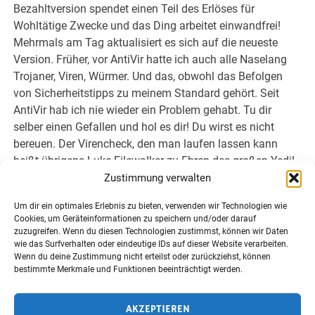
Bezahltversion spendet einen Teil des Erlöses für
Wohltätige Zwecke und das Ding arbeitet einwandfrei!
Mehrmals am Tag aktualisiert es sich auf die neueste
Version. Früher, vor AntiVir hatte ich auch alle Naselang
Trojaner, Viren, Würmer. Und das, obwohl das Befolgen
von Sicherheitstipps zu meinem Standard gehört. Seit
AntiVir hab ich nie wieder ein Problem gehabt. Tu dir
selber einen Gefallen und hol es dir! Du wirst es nicht
bereuen. Der Virencheck, den man laufen lassen kann
heißt übrigens Luke Filewalker zu Ehren des großen Yedi!
Wenn das mal kein gutes Omen ist! ^__^
Zustimmung verwalten
Um dir ein optimales Erlebnis zu bieten, verwenden wir Technologien wie
Licht und Liebe aus Nordostdeutschland.
Cookies, um Geräteinformationen zu speichern und/oder darauf
zuzugreifen. Wenn du diesen Technologien zustimmst, können wir Daten
PS: Gibt es auch die Möglichkeit für Fernreiki für Hunde?
wie das Surfverhalten oder eindeutige IDs auf dieser Website verarbeiten.
Wenn du deine Zustimmung nicht erteilst oder zurückziehst, können
Meiner hat ein kleines Problem und das belastet die ganze
bestimmte Merkmale und Funktionen beeinträchtigt werden.
Familie. Antwort bitte per Mail.
AKZEPTIEREN