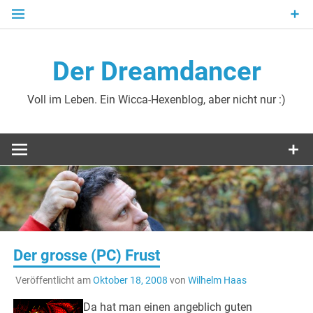
Zum
Inhalt
springen
Der Dreamdancer
Voll im Leben. Ein Wicca-Hexenblog, aber nicht nur :)
Der grosse (PC) Frust
Veröffentlicht am
Oktober 18, 2008
von
Wilhelm Haas
Da hat man einen angeblich guten