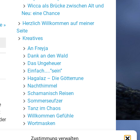
Wicca als Brücke zwischen Alt und
Neu: eine Chance
Herzlich Willkommen auf meiner
e »
Seite
Kreatives
An Freyja
Dank an den Wald
Das Ungeheuer
Einfach…..”sein”
Hagalaz – Die Götterrune
Nachthimmel
Schamanisch Reisen
Sommerseufzer
e
Tanz im Chaos
t
Willkommen Gefühle
der
Wortmasken
Mein (halb-)privater Blog
Zustimmung verwalten