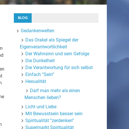
BLOG
Gedankenwelten
Das Orakel als Spiegel der
Eigenverantwortlichkeit
en
Der Wahnsinn und sein Gefolge
nd
Die Dunkelheit
Die Verantwortung für sich selbst
gen
Einfach “Sein”
st
Hexualität
n
Darf man mehr als einen
ne
Menschen lieben?
Licht und Liebe
i
Mit Bewusstsein besser sein
Spiritualität “zerdenken”
n
Supermarkt Spiritualität