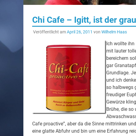
Chi Cafe – Igitt, ist der gra
Veröffentlicht am
April 26, 2011
von
Wilhelm Haas
Ich wollte ih
mit lauter to
bereichern sol
gar Granatapfe
Grundlage. Je
und ich denke
so halbwegs ge
freudiger Eup
Gewürze kling
Brühe, die so
Abwaschwasser
Cafe proactive”, aber da die Sinne mittrinken u
eine glatte Abfuhr und bin um eine Erfahrung reic