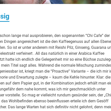
usig
n schon lange mal ausprobieren, den sogenannten “Chi Cafe” der
llen Dingen angereichert ist die den Kaffeegenuss auf allen Eben
len. So ist er unter anderem mit Reishi Pilz, Ginseng, Guarana u
lextrakt verfeinert . All das natürlich in einer Arabica Kaffee
tzt hatte ich endlich die Gelegenheit mir so eine Büchse zuzule
 mein Titel sagt alles. Während die normale Mischung zuminde
niessbar ist, kriegt man die “Proactive” Variante – die ich mir i
horie und Erwartung zulegte – kaum die Kehle hinunter. Klar: die
en auf dem Papier gut, in der Kombination jedoch erhält man ei
 ungefähr dem nahe kommt, was ich mir geschmacklich unter
 vorstelle. So mag er vielleicht rundum gesünder sein, der „Ch
nd das Wohlbefinden ebenso beeinflussen erteile ich dem Gesöff
her. Das lange Warten hat sich definitiv nicht gelohnt, denn mei